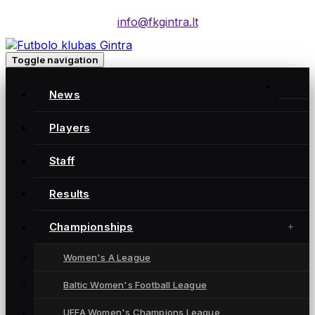
info@fkgintra.lt
Toggle navigation
News
Players
Moterų futbolo klubas „Gintra“ – daugkartinės
Lietuvos čempionės iš Šiaulių, atstovaujančios
Staff
Lietuvai UEFA moterų Čempionių lygoje.
Results
Championships
NUORODOS
Women's A League
News
Players
Baltic Women's Football League
Results
UEFA Women's Champions League