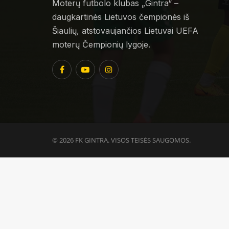
Moterų futbolo klubas „Gintra“ –
daugkartinės Lietuvos čempionės iš
Šiaulių, atstovaujančios Lietuvai UEFA
moterų Čempionių lygoje.