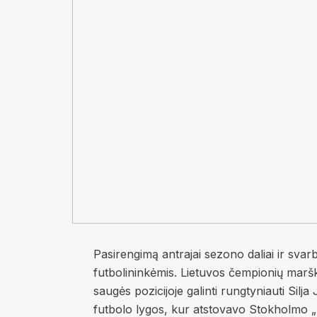
Pasirengimą antrajai sezono daliai ir svar
futbolininkėmis. Lietuvos čempionių marški
saugės pozicijoje galinti rungtyniauti Silj
futbolo lygos, kur atstovavo Stokholmo „AI