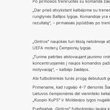
Po pirmosios treniruotės su komanda žaid
„Dar prieš atvykstant kalbėjome su treneri
rungtynės Baltijos lygoje. Komandoje yra n
rezultatą“, – pirmaisiais įspūdžiais po tren
„Gintros“ naujokės turi tikslą netolimoje a
UEFA moterų Čempionių lygoje.
„Turime patirties atstovaujant jaunimo rink
koncentruojamės į naujos komandos pažinim
motyvaciją“, – kalbėjo žaidėjos.
Abi futbolininkės turės progą debiutuoti ge
Primename, kad rugsėjo 4–7 dienomis Šia
Lietuvos čempionėmis dėl vienintelio kelia
„Kuopio KuPS“ ir Moldavijos lygos nugalė
Pusfinalyje „Gintros“ futbolininkių lauki