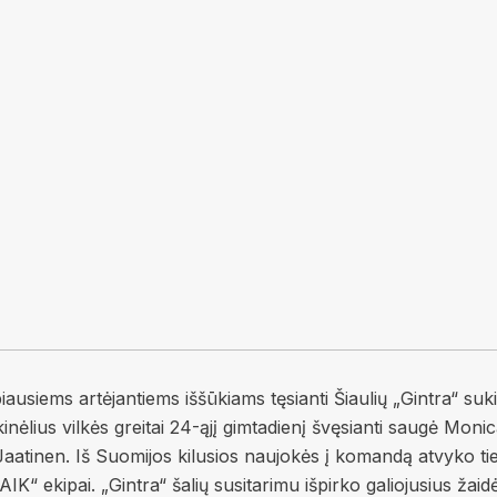
biausiems artėjantiems iššūkiams tęsianti Šiaulių „Gintra“ su
nėlius vilkės greitai 24-ąjį gimtadienį švęsianti saugė Moni
a Jaatinen. Iš Suomijos kilusios naujokės į komandą atvyko ti
K“ ekipai. „Gintra“ šalių susitarimu išpirko galiojusius žaid