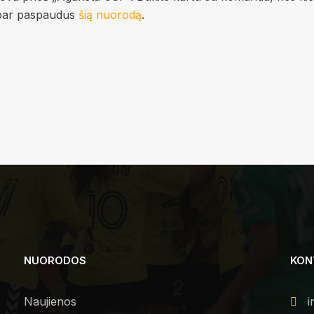
dabar paspaudus
šią nuorodą
.
NUORODOS
KON
Naujienos
i