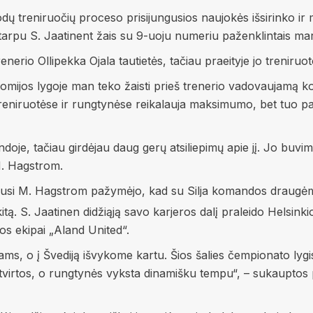
 juodų treniruočių proceso prisijungusios naujokės išsirinko 
rpu S. Jaatinent žais su 9-uoju numeriu paženklintais marš
nerio Ollipekka Ojala tautietės, tačiau praeityje jo treniru
omijos lygoje man teko žaisti prieš trenerio vadovaujamą 
ų treniruotėse ir rungtynėse reikalauja maksimumo, bet tuo pa
doje, tačiau girdėjau daug gerų atsiliepimų apie jį. Jo buvi
M. Hagstrom.
ilusi M. Hagstrom pažymėjo, kad su Silja komandos draugėmi
eš kitą. S. Jaatinen didžiąją savo karjeros dalį praleido Hel
os ekipai „Aland United“.
ms, o į Švediją išvykome kartu. Šios šalies čempionato lygi
 tvirtos, o rungtynės vyksta dinamišku tempu“, – sukauptos pa