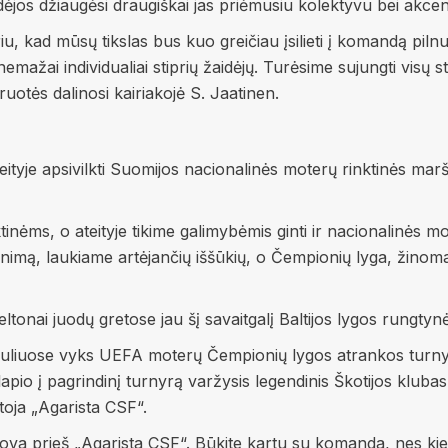
ėjos džiaugėsi draugiškai jas priėmusiu kolektyvu bei akce
u, kad mūsų tikslas bus kuo greičiau įsilieti į komandą piln
emažai individualiai stiprių žaidėjų. Turėsime sujungti visų 
iruotės dalinosi kairiakojė S. Jaatinen.
teityje apsivilkti Suomijos nacionalinės moterų rinktinės mar
tinėms, o ateityje tikime galimybėmis ginti ir nacionalinės 
ą, laukiame artėjančių iššūkių, o Čempionių lyga, žinoma, 
ltonai juodų gretose jau šį savaitgalį Baltijos lygos rungtyn
uliuose vyks UEFA moterų Čempionių lygos atrankos turnyr
lapio į pagrindinį turnyrą varžysis legendinis Škotijos klub
toja „Agarista CSF“.
a kova prieš „Agarista CSF“. Būkite kartu su komanda, nes k