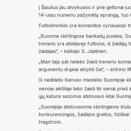
Į Šiaulius jau atvykusios ir prie geltonai
14-uoju numeriu pažymėtą aprangą, tuo ta
Futbolininkės yra komandos vyriausiojo tre
„Buvome skirtingose barikadų pusėse, Su
treneris yra atsidavęs futbolui, iš žaidėj
žaidėjas“, – kalbėjo S. Jaatinen.
„Man taip pat neteko žaisti trenerio koman
argumentu drąsiai atvykti čia“, – antrino 
Iš nedidelio Kanuso miestelio Suomijoje k
vienoje aikštėje teko žaisti tik vienai pri
ųjų keturis sezonus atstovavo kitai Suomij
„Suomijoje atstovavome skirtingiems kluba
konkurencingos, žaidėjos greitos, fiziškai
Hagstrom.