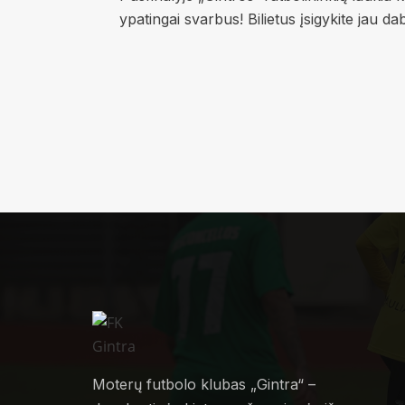
ypatingai svarbus! Bilietus įsigykite jau 
Moterų futbolo klubas „Gintra“ –