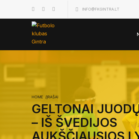
INFO@FKGINTRA.LT
HOME
/
ĮRAŠAI
GELTONAI JUOD
– IŠ ŠVEDIJOS
AUKŠČIAUSIOS L