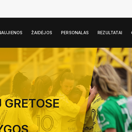
NAUJIENOS
ŽAIDĖJOS
PERSONALAS
REZULTATAI
Ų GRETOSE
YGOS