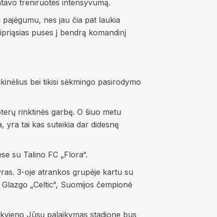
ntavo treniruotės intensyvumą.
u pajėgumu, nes jau čia pat laukia
stipriąsias puses į bendrą komandinį
škinėlius bei tikisi sėkmingo pasirodymo
moterų rinktinės garbę. O šiuo metu
yra tai kas suteikia dar didesnę
ėse su Talino FC „Flora“.
as. 3-oje atrankos grupėje kartu su
as Glazgo „Celtic“, Suomijos čempionė
iekvieno Jūsų palaikymas stadione bus