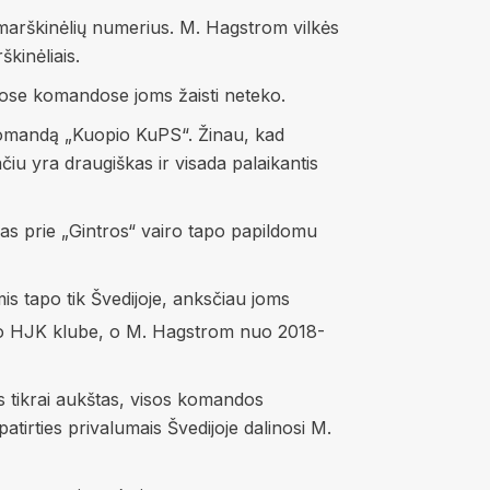
ir marškinėlių numerius. M. Hagstrom vilkės
kinėliais.
otose komandose joms žaisti neteko.
komandą „Kuopio KuPS“. Žinau, kad
čiu yra draugiškas ir visada palaikantis
mas prie „Gintros“ vairo tapo papildomu
s tapo tik Švedijoje, anksčiau joms
sinkio HJK klube, o M. Hagstrom nuo 2018-
s tikrai aukštas, visos komandos
tirties privalumais Švedijoje dalinosi M.