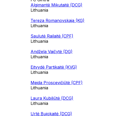
Algimantė Mikutaitė (DCG)
Lithuania
Tereza Romanovskaja (KG)
Lithuania
Saulutė Railaitė (CPF)
Lithuania
Andžela Vaičytė (DG)
Lithuania
Eitvydė Partikaitė (KVG)
Lithuania
Meida Proscevičiūtė (CPF)
Lithuania
Laura Kubiliūtė (DCG)
Lithuania
Urtė Bujokaitė (DCG)