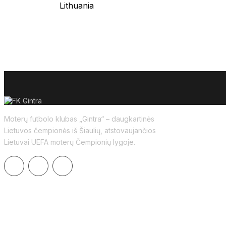
Lithuania
Moterų futbolo klubas „Gintra“ – daugkartinės
Lietuvos čempionės iš Šiaulių, atstovaujančios
Lietuvai UEFA moterų Čempionių lygoje.
KONTAKTAI