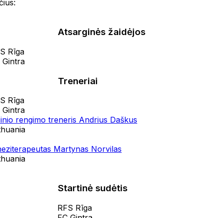
ius:
Atsarginės žaidėjos
S Rīga
 Gintra
Treneriai
S Rīga
 Gintra
zinio rengimo treneris Andrius Daškus
thuania
neziterapeutas Martynas Norvilas
thuania
Startinė sudėtis
RFS Rīga
FC Gintra