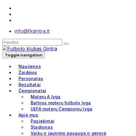
info@fkgintra.lt
Toggle navigation
Naujienos
Žaidėjos
Personalas
Rezultatai
Čempionatai
Moterų A lyga
Baltijos moterų futbolo lyga
UEFA moterų Čempionių lyga
Apie mus
Pasiekimai
Stadionas
Vaikų ir jaunimo apsauga ir gerovė