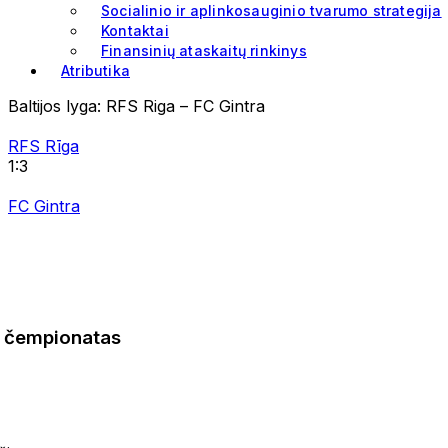
Socialinio ir aplinkosauginio tvarumo strategija
Kontaktai
Finansinių ataskaitų rinkinys
Atributika
Baltijos lyga: RFS Riga – FC Gintra
RFS Rīga
1:3
FC Gintra
čempionatas