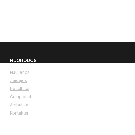
NUORODOS
Naujienos
Žaidėjos
Rezultatai
Čempionatai
Atributika
Kontaktai