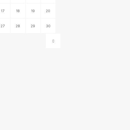
17
18
19
20
27
28
29
30
IAI – FC GINTRA