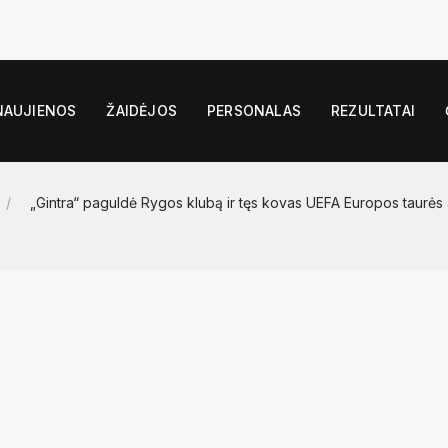
NAUJIENOS
ŽAIDĖJOS
PERSONALAS
REZULTATAI
/
„Gintra“ paguldė Rygos klubą ir tęs kovas UEFA Europos taurės 
RIGA FC WOMEN