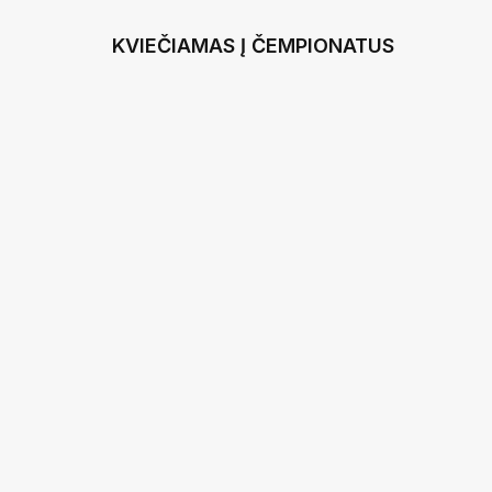
KVIEČIAMAS Į ČEMPIONATUS
27 LIEPOS 2026 -
UEFA MOTERŲ ČEMPIO
9 KOVO 2026 -
MOTERŲ A LYGA
10 VASARIO 2026 - 20 RUGPJŪ
BALTIJOS MOTERŲ FU