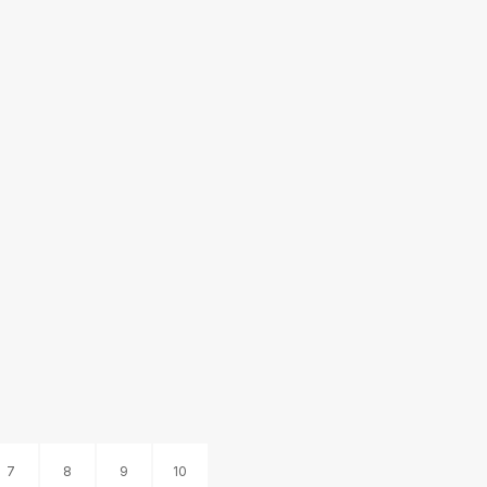
FC HEARTS (SCO)
FC GINTRA
FC FLORA
BANGA
7
8
9
10