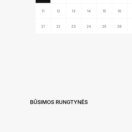
11
12
13
14
15
16
21
22
23
24
25
26
BŪSIMOS RUNGTYNĖS
A LYGA: FA ŠIAUL
VS