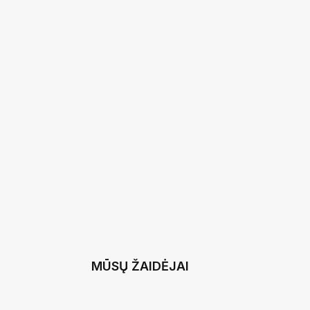
26 RUGSĖJO 2
MŪSŲ ŽAIDĖJAI