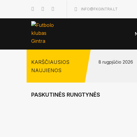
INFO@FKGINTRA.LT
KARŠČIAUSIOS
8 rugpjūčio 2026
NAUJIENOS
PASKUTINĖS RUNGTYNĖS
4:1
FC GINTRA