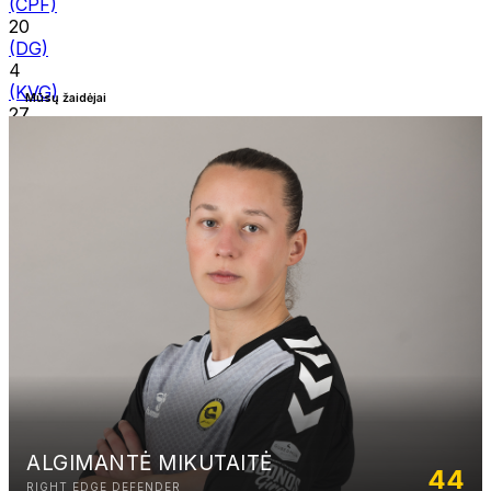
(CPF)
20
(DG)
4
(KVG)
Mūsų žaidėjai
27
(CPF)
7
(DCG)
29
(KG)
30
(VT)
1
(VP)
11
(DG)
5
(DCG)
26
(DCG)
ALGIMANTĖ MIKUTAITĖ
35
44
(DCG)
RIGHT EDGE DEFENDER