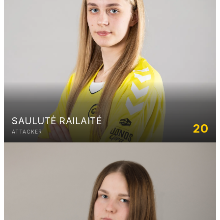
22
(CPF)
14
(DG)
23
(VP)
13
(VT)
81
(DG)
31
(DPF)
SAULUTĖ RAILAITĖ
20
20
(DG)
ATTACKER
2
(CPF)
95
(CPF)
48