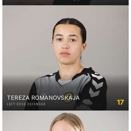
18
(SA)
49
(KVG)
15
(CPF)
19
(VP)
8
(KVG)
24
(VT)
45
(KVG)
19
(VP)
TEREZA ROMANOVSKAJA
10
17
(DCG)
LEFT EDGE DEFENDER
21
(CPF)
88
(DCG)