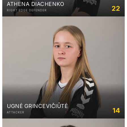
ATHENA DIACHENKO
22
RIGHT EDGE DEFENDER
UGNĖ GRINCEVIČIŪTĖ
14
ATTACKER