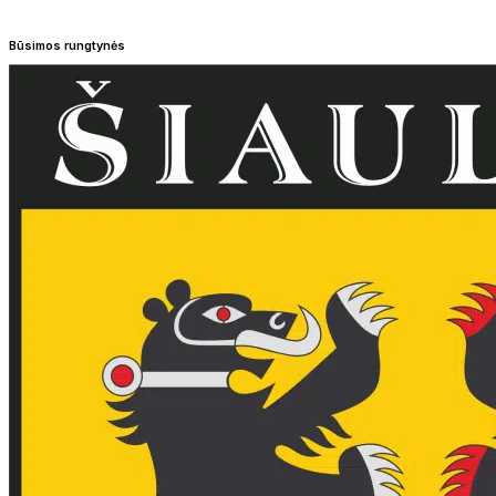
Būsimos rungtynės