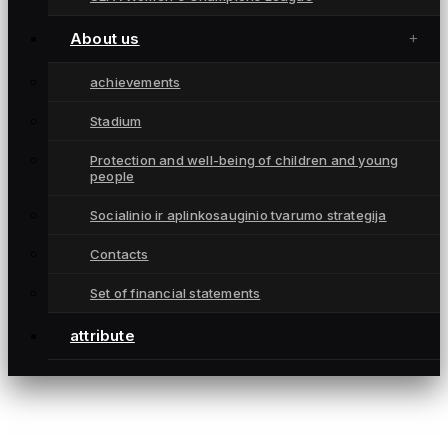
About us
achievements
Stadium
Protection and well-being of children and young
people
1:2
FC Hearts
(SCO)
5 August 2026 / 16:30 UTC
Socialinio ir aplinkosauginio tvarumo strategija
Contacts
Set of financial statements
Women
attribute
2026 / 