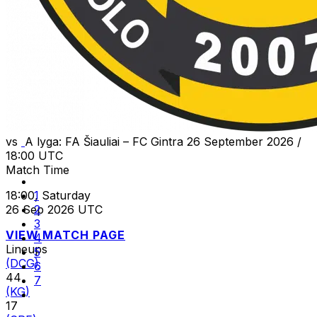
vs
A lyga: FA Šiauliai – FC Gintra
26 September 2026 /
18:00 UTC
Match Time
18:00, Saturday
1
26 Sep 2026 UTC
2
3
VIEW MATCH PAGE
4
Lineups
5
(DCG)
6
44
7
(KG)
17