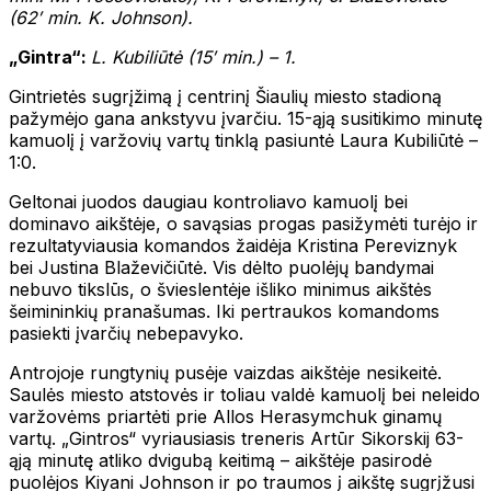
(62′ min. K. Johnson).
„Gintra“:
L. Kubiliūtė (15′ min.) – 1.
Gintrietės sugrįžimą į centrinį Šiaulių miesto stadioną
pažymėjo gana ankstyvu įvarčiu. 15-ąją susitikimo minutę
kamuolį į varžovių vartų tinklą pasiuntė Laura Kubiliūtė –
1:0.
Geltonai juodos daugiau kontroliavo kamuolį bei
dominavo aikštėje, o savąsias progas pasižymėti turėjo ir
rezultatyviausia komandos žaidėja Kristina Pereviznyk
bei Justina Blaževičiūtė. Vis dėlto puolėjų bandymai
nebuvo tikslūs, o švieslentėje išliko minimus aikštės
šeimininkių pranašumas. Iki pertraukos komandoms
pasiekti įvarčių nebepavyko.
Antrojoje rungtynių pusėje vaizdas aikštėje nesikeitė.
Saulės miesto atstovės ir toliau valdė kamuolį bei neleido
varžovėms priartėti prie Allos Herasymchuk ginamų
vartų. „Gintros“ vyriausiasis treneris Artūr Sikorskij 63-
ąją minutę atliko dvigubą keitimą – aikštėje pasirodė
puolėjos Kiyani Johnson ir po traumos į aikštę sugrįžusi