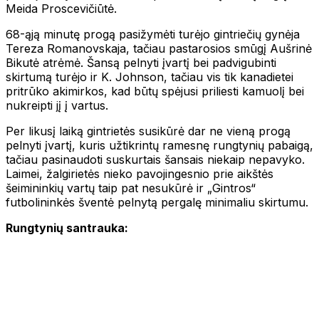
Meida Proscevičiūtė.
68-ąją minutę progą pasižymėti turėjo gintriečių gynėja
Tereza Romanovskaja, tačiau pastarosios smūgį Aušrinė
Bikutė atrėmė. Šansą pelnyti įvartį bei padvigubinti
skirtumą turėjo ir K. Johnson, tačiau vis tik kanadietei
pritrūko akimirkos, kad būtų spėjusi priliesti kamuolį bei
nukreipti jį į vartus.
Per likusį laiką gintrietės susikūrė dar ne vieną progą
pelnyti įvartį, kuris užtikrintų ramesnę rungtynių pabaigą,
tačiau pasinaudoti suskurtais šansais niekaip nepavyko.
Laimei, žalgirietės nieko pavojingesnio prie aikštės
šeimininkių vartų taip pat nesukūrė ir „Gintros“
futbolininkės šventė pelnytą pergalę minimaliu skirtumu.
Rungtynių santrauka: