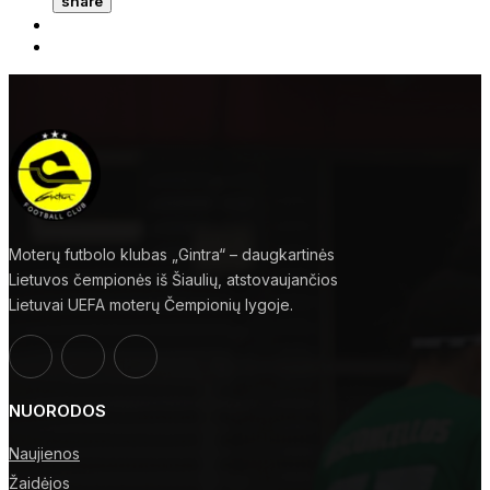
share
Moterų futbolo klubas „Gintra“ – daugkartinės
Lietuvos čempionės iš Šiaulių, atstovaujančios
Lietuvai UEFA moterų Čempionių lygoje.
NUORODOS
Naujienos
Žaidėjos