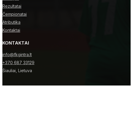
Rezultatai
Čempionatai
Atributika
Kontaktai
KONTAKTAI
info@fkgintra.lt
+370 687 33129
Šiauliai, Lietuva