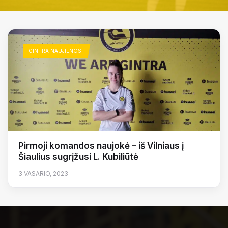
GINTRA NAUJIENOS
Pirmoji komandos naujokė – iš Vilniaus į
Šiaulius sugrįžusi L. Kubiliūtė
3 VASARIO, 2023