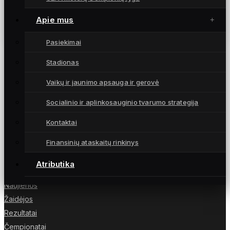
Baltijos lygos rungtynėse Estijoje – užtikrinta
pergalė (įvarčiai)
Apie mus
18 birželio, 2023
Pasiekimai
Stadionas
Vaikų ir jaunimo apsauga ir gerovė
Moterų futbolo klubas „Gintra“ – daugkartinės
Socialinio ir aplinkosauginio tvarumo strategija
Lietuvos čempionės iš Šiaulių, atstovaujančios
Lietuvai UEFA moterų Čempionių lygoje.
Kontaktai
Finansinių ataskaitų rinkinys
Atributika
NUORODOS
Naujienos
Žaidėjos
Rezultatai
Čempionatai