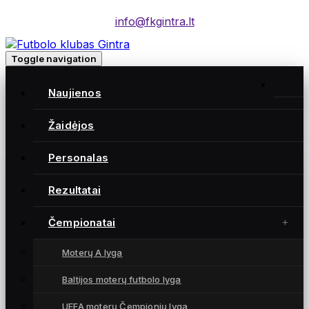
info@fkgintra.lt
Toggle navigation
Home
/
Naujienos
Įrašai
Home
Žaidėjos
Personalas
Gintra naujienos
Rezultatai
Čempionatai
Moterų A lyga
Baltijos moterų futbolo lyga
UEFA moterų Čempionių lyga