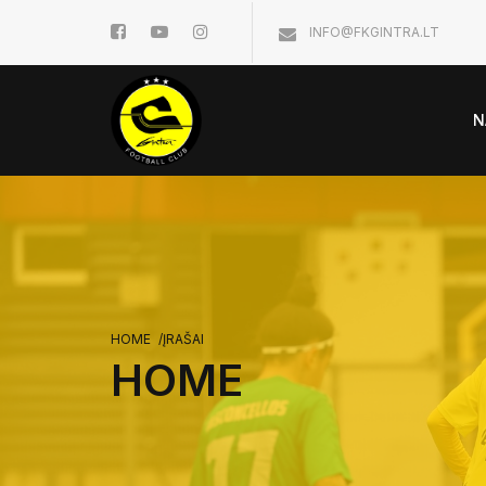
INFO@FKGINTRA.LT
N
HOME
/
ĮRAŠAI
HOME