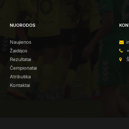
NUORODOS
KON
Naujienos
i
Žaidėjos
+
Rezultatai
Š
Čempionatai
Atributika
Kontaktai