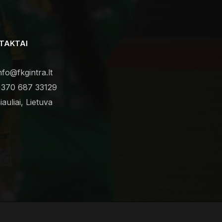
TAKTAI
nfo@fkgintra.lt
370 687 33129
iauliai, Lietuva