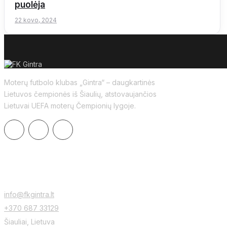
puolėja
22 kovo, 2024
Moterų futbolo klubas „Gintra“ – daugkartinės
Lietuvos čempionės iš Šiaulių, atstovaujančios
Lietuvai UEFA moterų Čempionių lygoje.
KONTAKTAI
info@fkgintra.lt
+370 687 33129
Šiauliai, Lietuva