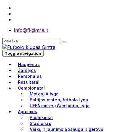
info@fkgintra.lt
Toggle navigation
Naujienos
Žaidėjos
Personalas
Rezultatai
Čempionatai
Moterų A lyga
Baltijos moterų futbolo lyga
UEFA moterų Čempionių lyga
Apie mus
Pasiekimai
Stadionas
Vaikų ir jaunimo apsauga ir gerovė