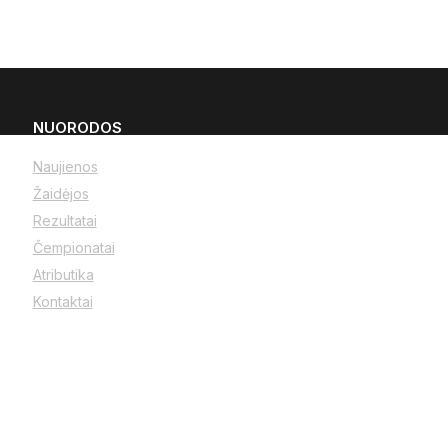
NUORODOS
Naujienos
Žaidėjos
Rezultatai
Čempionatai
Atributika
Kontaktai