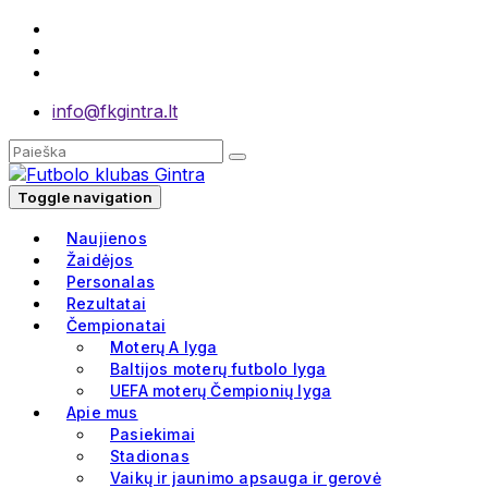
info@fkgintra.lt
Toggle navigation
Naujienos
Žaidėjos
Personalas
Rezultatai
Čempionatai
Moterų A lyga
Baltijos moterų futbolo lyga
UEFA moterų Čempionių lyga
Apie mus
Pasiekimai
Stadionas
Vaikų ir jaunimo apsauga ir gerovė