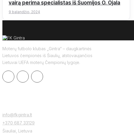
vairą perima specialistas iš Suomijos O. Ojala
9 balandžio, 2024
Moterų futbolo klubas „Gintra“ – daugkartinės
Lietuvos čempionės iš Šiaulių, atstovaujančios
Lietuvai UEFA moterų Čempionių lygoje.
KONTAKTAI
info@fkgintra.lt
+370 687 33129
Šiauliai, Lietuva