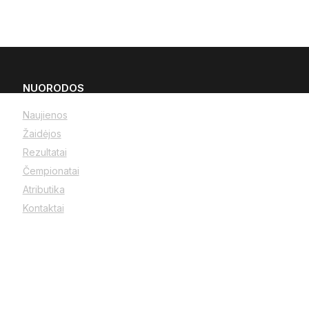
NUORODOS
Naujienos
Žaidėjos
Rezultatai
Čempionatai
Atributika
Kontaktai