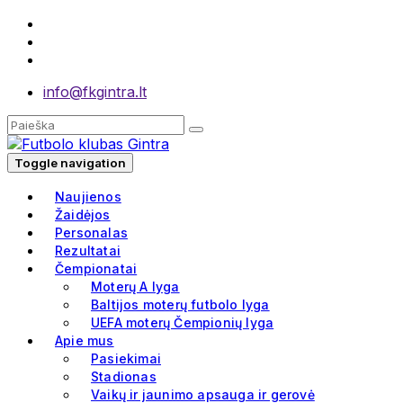
info@fkgintra.lt
Toggle navigation
Naujienos
Žaidėjos
Personalas
Rezultatai
Čempionatai
Moterų A lyga
Baltijos moterų futbolo lyga
UEFA moterų Čempionių lyga
Apie mus
Pasiekimai
Stadionas
Vaikų ir jaunimo apsauga ir gerovė