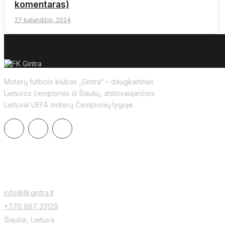
komentaras)
27 balandžio, 2024
Moterų futbolo klubas „Gintra“ – daugkartinės
Lietuvos čempionės iš Šiaulių, atstovaujančios
Lietuvai UEFA moterų Čempionių lygoje.
KONTAKTAI
info@fkgintra.lt
+370 687 33129
Šiauliai, Lietuva