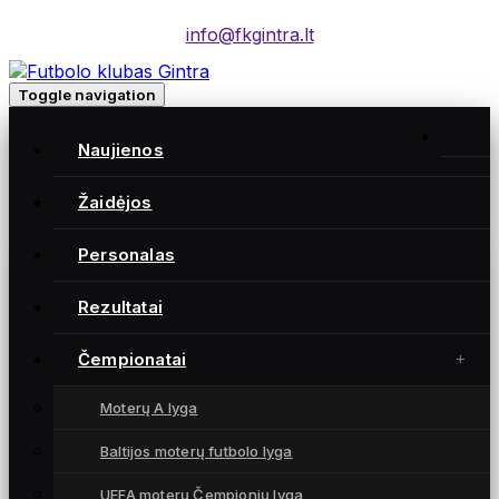
info@fkgintra.lt
Toggle navigation
Home
/
Naujienos
Įrašai
Home
Žaidėjos
Personalas
Gintra naujienos
Rezultatai
Čempionatai
Moterų A lyga
Baltijos moterų futbolo lyga
UEFA moterų Čempionių lyga