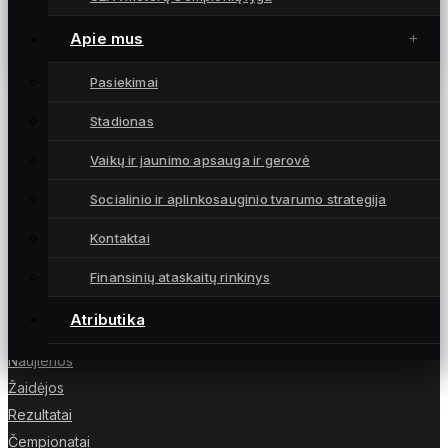
Baltijos lygoje iškovoti bronzos medaliai
(įvarčiai, trenerio komentaras)
Apie mus
17 rugpjūčio, 2024
Pasiekimai
Stadionas
Vaikų ir jaunimo apsauga ir gerovė
Moterų futbolo klubas „Gintra“ – daugkartinės
Socialinio ir aplinkosauginio tvarumo strategija
Lietuvos čempionės iš Šiaulių, atstovaujančios
Lietuvai UEFA moterų Čempionių lygoje.
Kontaktai
Finansinių ataskaitų rinkinys
Atributika
NUORODOS
Naujienos
Žaidėjos
Rezultatai
Čempionatai