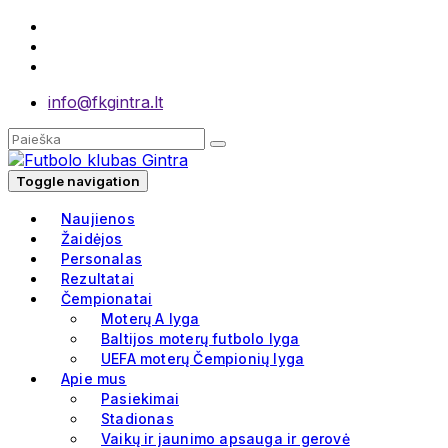
info@fkgintra.lt
Toggle navigation
Naujienos
Žaidėjos
Personalas
Rezultatai
Čempionatai
Moterų A lyga
Baltijos moterų futbolo lyga
UEFA moterų Čempionių lyga
Apie mus
Pasiekimai
Stadionas
Vaikų ir jaunimo apsauga ir gerovė