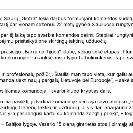
iaulių „Gintra“ tęsia darbus formuojant komandos sudėtį. Dž
rtį dar vienam sezonui. 22 metų gynėja Šiauliuose rungtynia
 per šį laiką tapo svarbia komandos dalimi. Stabiliai rungtyn
mu prisitaikyti prie skirtingų taktinių užduočių.
era prasidėjo „Barra da Tijuca“ klube, vėliau sekė etapas „F
yta konkuruojant su aukščiausio lygio futbolininkėmis, tapo sv
 ir profesionalų požiūrį. Šiauliai man tapo vieta, kur galiu 
omanda siekti naujų pergalių Lietuvoje bei Europoje“, – sakė 
s likimas komandoje – svarbi klubo krypties dalis.
 čia pasilikti, įsitvirtina komandoje bei sieja savo ateitį su „
irtingų trenerių taktikų ir užduočių. Ji vis dar labai jauna žai
r yra pasirengusi kartu su komanda žengti į priekį“, – teig
– Baltijos lygoje. Vasario 15 dieną gintrietės stos į pirmąją