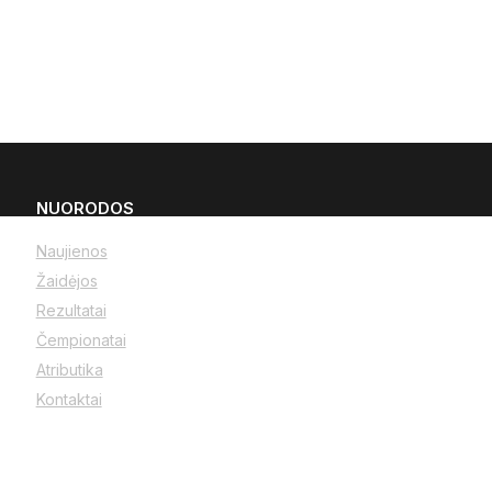
NUORODOS
Naujienos
Žaidėjos
Rezultatai
Čempionatai
Atributika
Kontaktai