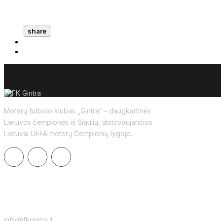
share
Moterų futbolo klubas „Gintra“ – daugkartinės
Lietuvos čempionės iš Šiaulių, atstovaujančios
Lietuvai UEFA moterų Čempionių lygoje.
KONTAKTAI
info@fkgintra.lt