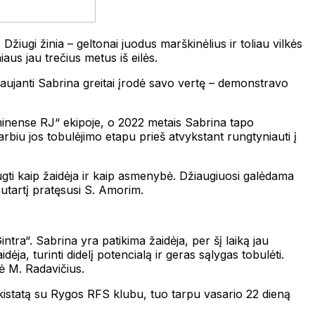
iugi žinia – geltonai juodus marškinėlius ir toliau vilkės
us jau trečius metus iš eilės.
iaujanti Sabrina greitai įrodė savo vertę – demonstravo
luminense RJ“ ekipoje, o 2022 metais Sabrina tapo
arbiu jos tobulėjimo etapu prieš atvykstant rungtyniauti į
augti kaip žaidėja ir kaip asmenybė. Džiaugiuosi galėdama
sutartį pratęsusi S. Amorim.
Gintra“. Sabrina yra patikima žaidėja, per šį laiką jau
dėja, turinti didelį potencialą ir geras sąlygas tobulėti.
ė M. Radavičius.
 akistatą su Rygos RFS klubu, tuo tarpu vasario 22 dieną