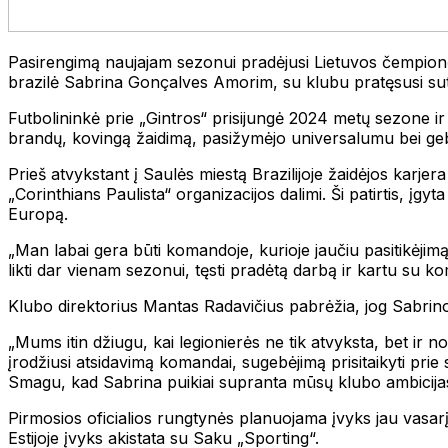
Pasirengimą naujajam sezonui pradėjusi Lietuvos čempionė Š
brazilė Sabrina Gonçalves Amorim, su klubu pratęsusi suta
Futbolininkė prie „Gintros“ prisijungė 2024 metų sezone ir
brandų, kovingą žaidimą, pasižymėjo universalumu bei gebėji
Prieš atvykstant į Saulės miestą Brazilijoje žaidėjos karj
„Corinthians Paulista“ organizacijos dalimi. Ši patirtis, įg
Europą.
„Man labai gera būti komandoje, kurioje jaučiu pasitikėjimą
likti dar vienam sezonui, tęsti pradėtą darbą ir kartu su k
Klubo direktorius Mantas Radavičius pabrėžia, jog Sabrino
„Mums itin džiugu, kai legionierės ne tik atvyksta, bet ir nori
įrodžiusi atsidavimą komandai, sugebėjimą prisitaikyti prie sk
Smagu, kad Sabrina puikiai supranta mūsų klubo ambicijas i
Pirmosios oficialios rungtynės planuojama įvyks jau vasarį 
Estijoje įvyks akistata su Saku „Sporting“.