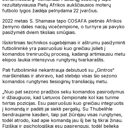
rezultatyviausia Pietų Afrikos aukščiausios moterų
futbolo lygos žaidėja pelnydama 22 įvarčius.
2022 metais S. Shamase tapo COSAFA pietinės Afrikos
žemyno dalies nacijų vicečempione, o turnyre jai pavyko
pasižymėti dviem tiksliais smūgiais.
Išskirtiniais technikos sugebėjimais ir aštrumu pasižyminti
futbolininkė yra pasiruošusi kuo greičiau įsilieti į
komandos treniruočių procesą, kadangi artimiausiu metu
ekipos laukia intensyvus rungtynių tvarkaraštis.
Pati futbolininkė nekantrauja debiutuoti su „Gintros“
marškinėliais ir atviravo, kad stebėjo visas šio sezono
komandos rungtynes tiesioginių transliacijų metu.
„Nuo pat sezono pradžios seku komandos pasirodymus
ir džiaugiuosi, kad Lietuvos čempionate kol kas turime
tvirtas pozicijas. Esu pasiruošusi kuo greičiau integruotis
į komandą ir padėti jai siekti pergalių. Su Thubelihle
bendraujame kasdien, taip pat žiūrėjau visas rungtynes,
todėl atrodo, kad apie komandą jau šį bei tą tikrai žinau.
Fiziškai ir psichologiškai esu pasirengusi, todėl belieka