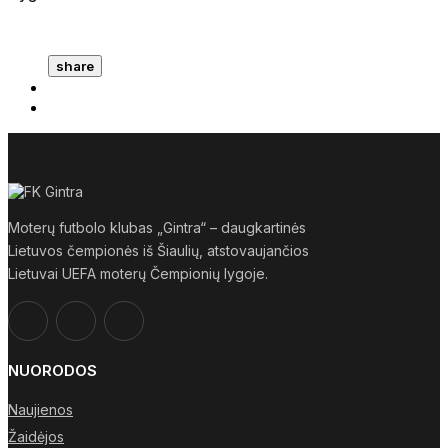
share
Moterų futbolo klubas „Gintra“ – daugkartinės
Lietuvos čempionės iš Šiaulių, atstovaujančios
Lietuvai UEFA moterų Čempionių lygoje.
NUORODOS
Naujienos
Žaidėjos