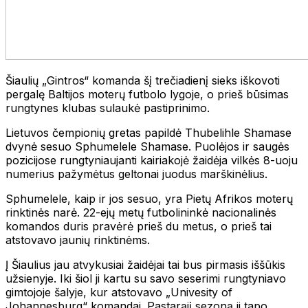
Šiaulių „Gintros“ komanda šį trečiadienį sieks iškovoti
pergalę Baltijos moterų futbolo lygoje, o prieš būsimas
rungtynes klubas sulaukė pastiprinimo.
Lietuvos čempionių gretas papildė Thubelihle Shamase
dvynė sesuo Sphumelele Shamase. Puolėjos ir saugės
pozicijose rungtyniaujanti kairiakojė žaidėja vilkės 8-uoju
numerius pažymėtus geltonai juodus marškinėlius.
Sphumelele, kaip ir jos sesuo, yra Pietų Afrikos moterų
rinktinės narė. 22-ejų metų futbolininkė nacionalinės
komandos duris pravėrė prieš du metus, o prieš tai
atstovavo jaunių rinktinėms.
Į Šiaulius jau atvykusiai žaidėjai tai bus pirmasis iššūkis
užsienyje. Iki šiol ji kartu su savo seserimi rungtyniavo
gimtojoje šalyje, kur atstovavo „Univesity of
Johannesburg“ komandai. Pastarąjį sezoną ji tapo