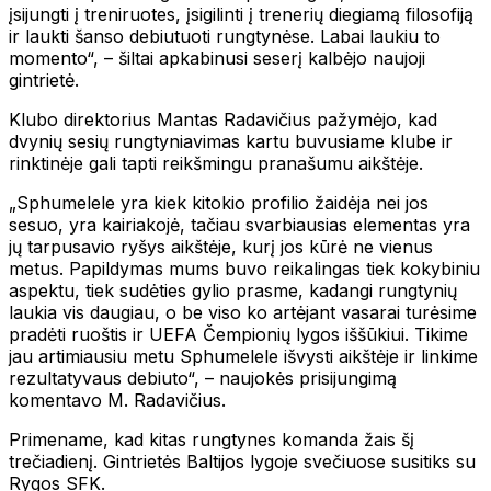
įsijungti į treniruotes, įsigilinti į trenerių diegiamą filosofiją
ir laukti šanso debiutuoti rungtynėse. Labai laukiu to
momento“, – šiltai apkabinusi seserį kalbėjo naujoji
gintrietė.
Klubo direktorius Mantas Radavičius pažymėjo, kad
dvynių sesių rungtyniavimas kartu buvusiame klube ir
rinktinėje gali tapti reikšmingu pranašumu aikštėje.
„Sphumelele yra kiek kitokio profilio žaidėja nei jos
sesuo, yra kairiakojė, tačiau svarbiausias elementas yra
jų tarpusavio ryšys aikštėje, kurį jos kūrė ne vienus
metus. Papildymas mums buvo reikalingas tiek kokybiniu
aspektu, tiek sudėties gylio prasme, kadangi rungtynių
laukia vis daugiau, o be viso ko artėjant vasarai turėsime
pradėti ruoštis ir UEFA Čempionių lygos iššūkiui. Tikime
jau artimiausiu metu Sphumelele išvysti aikštėje ir linkime
rezultatyvaus debiuto“, – naujokės prisijungimą
komentavo M. Radavičius.
Primename, kad kitas rungtynes komanda žais šį
trečiadienį. Gintrietės Baltijos lygoje svečiuose susitiks su
Rygos SFK.