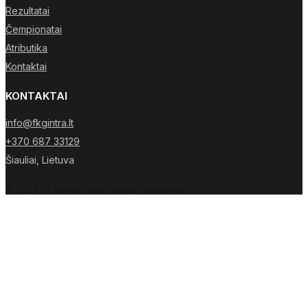
Rezultatai
Čempionatai
Atributika
Kontaktai
KONTAKTAI
info@fkgintra.lt
+370 687 33129
Šiauliai, Lietuva