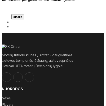
share
Moterų futbolo klubas „Gintra“ – daugkartinės
Lietuvos čempionės iš Šiaulių, atstovaujančios
Lietuvai UEFA moterų Čempionių lygoje.
NUORODOS
News
Players