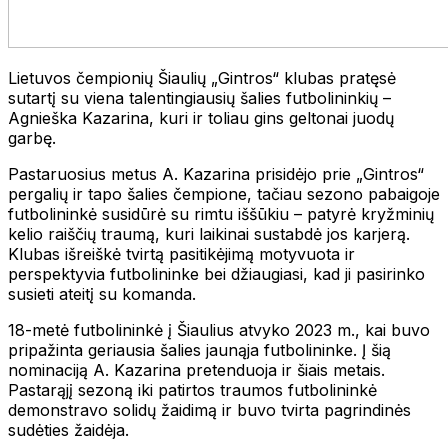
Lietuvos čempionių Šiaulių „Gintros“ klubas pratęsė
sutartį su viena talentingiausių šalies futbolininkių –
Agnieška Kazarina, kuri ir toliau gins geltonai juodų
garbę.
Pastaruosius metus A. Kazarina prisidėjo prie „Gintros“
pergalių ir tapo šalies čempione, tačiau sezono pabaigoje
futbolininkė susidūrė su rimtu iššūkiu – patyrė kryžminių
kelio raiščių traumą, kuri laikinai sustabdė jos karjerą.
Klubas išreiškė tvirtą pasitikėjimą motyvuota ir
perspektyvia futbolininke bei džiaugiasi, kad ji pasirinko
susieti ateitį su komanda.
18-metė futbolininkė į Šiaulius atvyko 2023 m., kai buvo
pripažinta geriausia šalies jaunąja futbolininke. Į šią
nominaciją A. Kazarina pretenduoja ir šiais metais.
Pastarąjį sezoną iki patirtos traumos futbolininkė
demonstravo solidų žaidimą ir buvo tvirta pagrindinės
sudėties žaidėja.