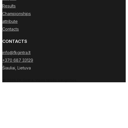
Results
Championships
attribute
Contacts
CONTACTS
info@fkgintra.lt
+370 687 33129
Šiauliai, Lietuva