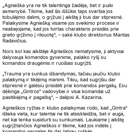
„Agnieška yra ne tik talentinga žaidėja, bet ir puiki
asmenybė. Tikime, kad šis iššūkis taps svarbia jos
tobulėjimo dalimi, o grįžusi į aikštę ji bus dar stipresnė.
Palaikysime Agniešką visame jos sveikimo procese ir
neabejojame, kad jos tvirtas charakteris prisidės prie
greito grįžimo į rikiuotę“, – sakė klubo direktorius Mantas
Radavičius.
Nors kol kas aikštėje Agnieškos nematysime, ji aktyviai
dalyvauja komandos gyvenime, palaiko ryšį su
komandos draugėmis ir ruošiasi sugrįžti.
„Trauma yra sunkus išbandymas, tačiau jaučiu klubo
palaikymą ir tikėjimą manimi. Tikiu, kad sugrįšiu dar
stipresnė ir galėsiu prisidėti prie komandos pergalių. Esu
dėkinga „Gintros“ vadovybei ir visai komandai už
pasitikėjimą ir pagalbą“, – dalijosi A. Kazarina.
Agnieškos ryžtas ir klubo palaikymas rodo, kad „Gintra“
išlieka vieta, kur talentai ne tik atsiskleidžia, bet ir auga,
net kai tenka susidurti su sunkumais. Laukiame į aikštę
sugrįžtančios Agnieškos ir tikime, kad jos indėlis į
komandos pergales tik dar labiau ryškės.