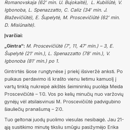
Romanovskaja (62′ min. U. Bujokaitė), L. Kubiliūtė, V.
Igbonoba, L. Spenazzatto, C. Caliz (34′ min. J.
Blaževičiūtė), E. Šupelytė, M. Proscevičiūtė (62′ min.
D. Misiūnaitė).
Įvarčiai:
„Gintra“:
M. Proscevičiūtė (7′, 11, 47′ min.) – 3, E.
Šupelytė (21′ min.), L. Spenazzatto (78′ min.), V.
Igbonoba (81′ min.) po 1.
Gintrirtės šiose rungtynėse į priekį išsiveržė anksti. Po
puikaus perdavimo iš krašto vienu lietimu kamuolį į
vartų tinklą nukreipė aikštės šeimininkių puolėja Meida
Proscevičiūtė – 1:0. Vos po kelių minučių nuo varžovių
gynėjų vėl atsilaisvinusi M. Proscevičiūtė padvigubino
šiauliečių pranašumą – 2:0.
Tuo geltonai juodų puolimo viesulas nesibaigė. Jau 21-
ąją susitikimo minutę tiksliu smūgiu pasižymėjo Erika