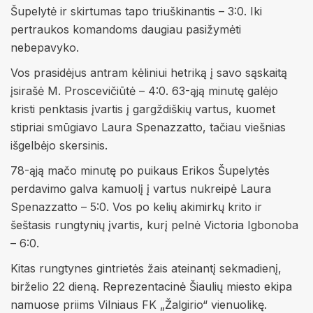
Šupelytė ir skirtumas tapo triuškinantis – 3:0. Iki
pertraukos komandoms daugiau pasižymėti
nebepavyko.
Vos prasidėjus antram kėliniui hetriką į savo sąskaitą
įsirašė M. Proscevičiūtė – 4:0. 63-ąją minutę galėjo
kristi penktasis įvartis į gargždiškių vartus, kuomet
stipriai smūgiavo Laura Spenazzatto, tačiau viešnias
išgelbėjo skersinis.
78-ąją mačo minutę po puikaus Erikos Šupelytės
perdavimo galva kamuolį į vartus nukreipė Laura
Spenazzatto – 5:0. Vos po kelių akimirkų krito ir
šeštasis rungtynių įvartis, kurį pelnė Victoria Igbonoba
– 6:0.
Kitas rungtynes gintrietės žais ateinantį sekmadienį,
birželio 22 dieną. Reprezentacinė Šiaulių miesto ekipa
namuose priims Vilniaus FK „Žalgirio“ vienuolikę.