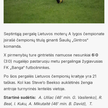
Septintąją pergalę Lietuvos moterų A lygos čempionate
įsirašė čempionių titulą ginanti Šiaulių „Gintros“
komanda.
X pirmenybių ture gintrietės namuose nesunkiai
6:0
(3:0) nugalėjo pastaruoju metu pergalingai žygiavusias
FK „Banga“ futbolininkes.
Po šios pergalės Lietuvos čempionių kraityje yra 21
taškas. Kol kas Steve’o Beekso auklėtinės žengia
antroje turnyrinės lentelės vietoje.
Startinė sudėtis:
A. Ulliac (46′ min. G. Vasilenko), R.
Beal, I. Kuku, A. Mikutaitė (46′ min. B. David), T.