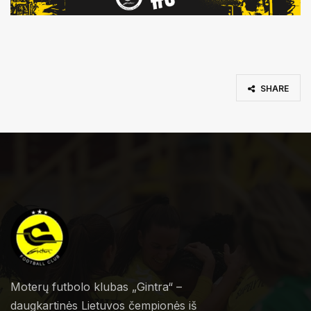
SHARE
Moterų futbolo klubas „Gintra“ –
daugkartinės Lietuvos čempionės iš