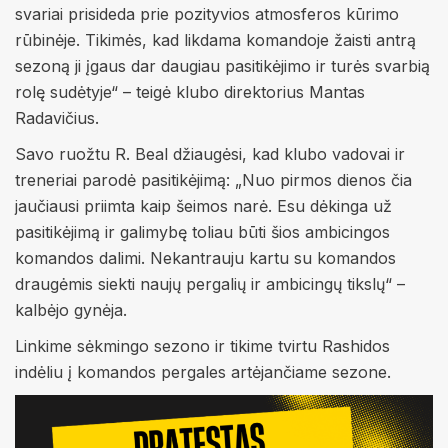
svariai prisideda prie pozityvios atmosferos kūrimo
rūbinėje. Tikimės, kad likdama komandoje žaisti antrą
sezoną ji įgaus dar daugiau pasitikėjimo ir turės svarbią
rolę sudėtyje“ – teigė klubo direktorius Mantas
Radavičius.
Savo ruožtu R. Beal džiaugėsi, kad klubo vadovai ir
treneriai parodė pasitikėjimą: „Nuo pirmos dienos čia
jaučiausi priimta kaip šeimos narė. Esu dėkinga už
pasitikėjimą ir galimybę toliau būti šios ambicingos
komandos dalimi. Nekantrauju kartu su komandos
draugėmis siekti naujų pergalių ir ambicingų tikslų“ –
kalbėjo gynėja.
Linkime sėkmingo sezono ir tikime tvirtu Rashidos
indėliu į komandos pergales artėjančiame sezone.