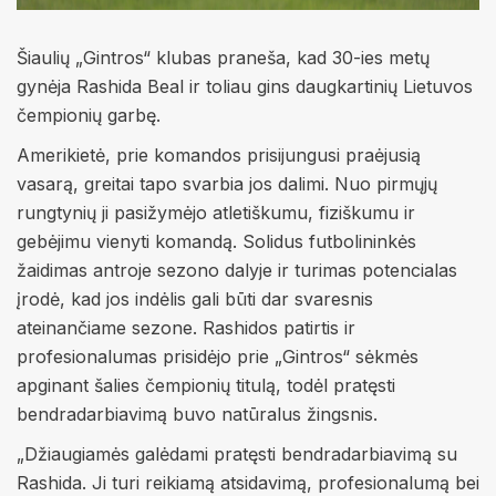
Šiaulių „Gintros“ klubas praneša, kad 30-ies metų
gynėja Rashida Beal ir toliau gins daugkartinių Lietuvos
čempionių garbę.
Amerikietė, prie komandos prisijungusi praėjusią
vasarą, greitai tapo svarbia jos dalimi. Nuo pirmųjų
rungtynių ji pasižymėjo atletiškumu, fiziškumu ir
gebėjimu vienyti komandą. Solidus futbolininkės
žaidimas antroje sezono dalyje ir turimas potencialas
įrodė, kad jos indėlis gali būti dar svaresnis
ateinančiame sezone. Rashidos patirtis ir
profesionalumas prisidėjo prie „Gintros“ sėkmės
apginant šalies čempionių titulą, todėl pratęsti
bendradarbiavimą buvo natūralus žingsnis.
„Džiaugiamės galėdami pratęsti bendradarbiavimą su
Rashida. Ji turi reikiamą atsidavimą, profesionalumą bei