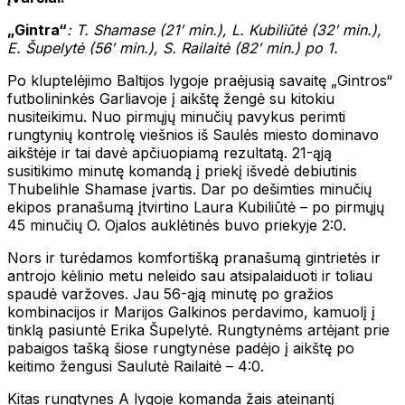
„Gintra“
: T. Shamase (21′ min.), L. Kubiliūtė (32′ min.),
E. Šupelytė (56′ min.), S. Railaitė (82′ min.) po 1.
Po kluptelėjimo Baltijos lygoje praėjusią savaitę „Gintros“
futbolininkės Garliavoje į aikštę žengė su kitokiu
nusiteikimu. Nuo pirmųjų minučių pavykus perimti
rungtynių kontrolę viešnios iš Saulės miesto dominavo
aikštėje ir tai davė apčiuopiamą rezultatą. 21-ąją
susitikimo minutę komandą į priekį išvedė debiutinis
Thubelihle Shamase įvartis. Dar po dešimties minučių
ekipos pranašumą įtvirtino Laura Kubiliūtė – po pirmųjų
45 minučių O. Ojalos auklėtinės buvo priekyje 2:0.
Nors ir turėdamos komfortišką pranašumą gintrietės ir
antrojo kėlinio metu neleido sau atsipalaiduoti ir toliau
spaudė varžoves. Jau 56-ąją minutę po gražios
kombinacijos ir Marijos Galkinos perdavimo, kamuolį į
tinklą pasiuntė Erika Šupelytė. Rungtynėms artėjant prie
pabaigos tašką šiose rungtynėse padėjo į aikštę po
keitimo žengusi Saulutė Railaitė – 4:0.
Kitas rungtynes A lygoje komanda žais ateinantį