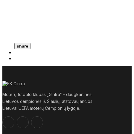
share
Moterų futbolo klubas „Gintra“ – daugkartinės
Lietuvos čempionės iš Šiaulių, atstovaujančios
Lietuvai UEFA moterų Čempionių lygoje.