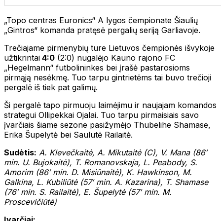
„Topo centras Euronics“ A lygos čempionate Šiaulių
„Gintros“ komanda pratęsė pergalių seriją Garliavoje.
Trečiajame pirmenybių ture Lietuvos čempionės išvykoje
užtikrintai
4:0
(2:0) nugalėjo Kauno rajono FC
„Hegelmann“ futbolininkes bei įrašė pastarosioms
pirmąją nesėkmę. Tuo tarpu gintrietėms tai buvo trečioji
pergalė iš tiek pat galimų.
Ši pergalė tapo pirmuoju laimėjimu ir naujajam komandos
strategui Ollipekkai Ojalai. Tuo tarpu pirmaisiais savo
įvarčiais šiame sezone pasižymėjo Thubelihe Shamase,
Erika Šupelytė bei Saulutė Railaitė.
Sudėtis:
A. Klevečkaitė, A. Mikutaitė (C), V. Mana (86′
min. U. Bujokaitė), T. Romanovskaja, L. Peabody, S.
Amorim (86′ min. D. Misiūnaitė), K. Hawkinson, M.
Galkina, L. Kubiliūtė (57′ min. A. Kazarina), T. Shamase
(76′ min. S. Railaitė), E. Šupelytė (57′ min. M.
Proscevičiūtė)
Įvarčiai: