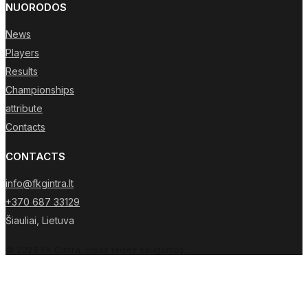
NUORODOS
News
Players
Results
Championships
attribute
Contacts
CONTACTS
info@fkgintra.lt
+370 687 33129
Šiauliai, Lietuva