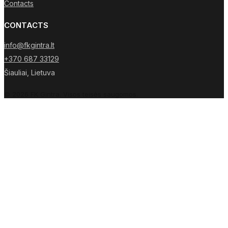
Contacts
CONTACTS
info@fkgintra.lt
+370 687 33129
Šiauliai, Lietuva