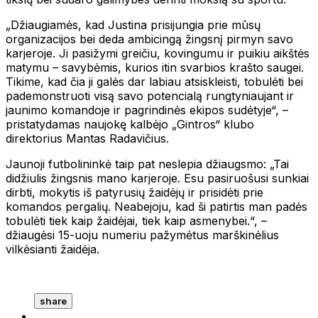
„Džiaugiamės, kad Justina prisijungia prie mūsų
organizacijos bei deda ambicingą žingsnį pirmyn savo
karjeroje. Ji pasižymi greičiu, kovingumu ir puikiu aikštės
matymu – savybėmis, kurios itin svarbios krašto saugei.
Tikime, kad čia ji galės dar labiau atsiskleisti, tobulėti bei
pademonstruoti visą savo potencialą rungtyniaujant ir
jaunimo komandoje ir pagrindinės ekipos sudėtyje“, –
pristatydamas naujokę kalbėjo „Gintros“ klubo
direktorius Mantas Radavičius.
Jaunoji futbolininkė taip pat neslepia džiaugsmo: „Tai
didžiulis žingsnis mano karjeroje. Esu pasiruošusi sunkiai
dirbti, mokytis iš patyrusių žaidėjų ir prisidėti prie
komandos pergalių. Neabejoju, kad ši patirtis man padės
tobulėti tiek kaip žaidėjai, tiek kaip asmenybei.“, –
džiaugėsi 15-uoju numeriu pažymėtus marškinėlius
vilkėsianti žaidėja.
share