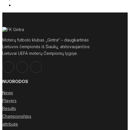
Moterų futbolo klubas „Gintra“ – daugkartinės
Lietuvos čempionės iš Šiaulių, atstovaujančios
Lietuvai UEFA moterų Čempionių lygoje.
NUORODOS
News
Players
Results
Championships
attribute