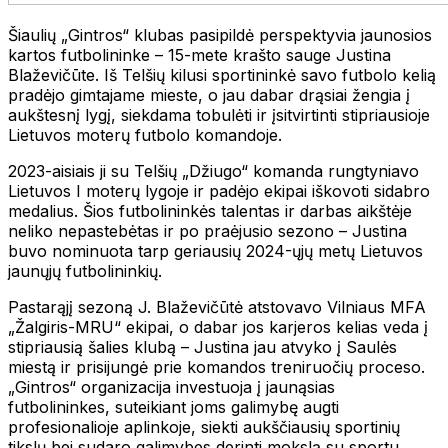
Šiaulių „Gintros“ klubas pasipildė perspektyvia jaunosios
kartos futbolininke – 15-mete krašto sauge Justina
Blaževičūte. Iš Telšių kilusi sportininkė savo futbolo kelią
pradėjo gimtajame mieste, o jau dabar drąsiai žengia į
aukštesnį lygį, siekdama tobulėti ir įsitvirtinti stipriausioje
Lietuvos moterų futbolo komandoje.
2023-aisiais ji su Telšių „Džiugo“ komanda rungtyniavo
Lietuvos I moterų lygoje ir padėjo ekipai iškovoti sidabro
medalius. Šios futbolininkės talentas ir darbas aikštėje
neliko nepastebėtas ir po praėjusio sezono – Justina
buvo nominuota tarp geriausių 2024-ųjų metų Lietuvos
jaunųjų futbolininkių.
Pastarąjį sezoną J. Blaževičūtė atstovavo Vilniaus MFA
„Žalgiris-MRU“ ekipai, o dabar jos karjeros kelias veda į
stipriausią šalies klubą – Justina jau atvyko į Saulės
miestą ir prisijungė prie komandos treniruočių proceso.
„Gintros“ organizacija investuoja į jaunąsias
futbolininkes, suteikiant joms galimybę augti
profesionalioje aplinkoje, siekti aukščiausių sportinių
tikslų bei sudaro galimybes derinti mokslą su sportu.