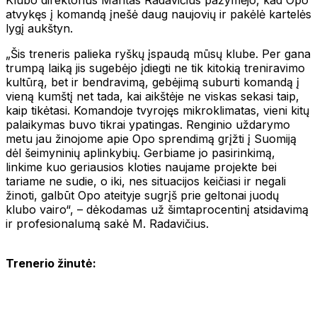
atvykęs į komandą įnešė daug naujovių ir pakėlė kartelės
lygį aukštyn.
„Šis treneris palieka ryškų įspaudą mūsų klube. Per gana
trumpą laiką jis sugebėjo įdiegti ne tik kitokią treniravimo
kultūrą, bet ir bendravimą, gebėjimą suburti komandą į
vieną kumštį net tada, kai aikštėje ne viskas sekasi taip,
kaip tikėtasi. Komandoje tvyrojęs mikroklimatas, vieni kitų
palaikymas buvo tikrai ypatingas. Renginio uždarymo
metu jau žinojome apie Opo sprendimą grįžti į Suomiją
dėl šeimyninių aplinkybių. Gerbiame jo pasirinkimą,
linkime kuo geriausios kloties naujame projekte bei
tariame ne sudie, o iki, nes situacijos keičiasi ir negali
žinoti, galbūt Opo ateityje sugrįš prie geltonai juodų
klubo vairo“, – dėkodamas už šimtaprocentinį atsidavimą
ir profesionalumą sakė M. Radavičius.
Trenerio žinutė: