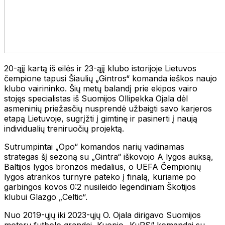
20-ąjį kartą iš eilės ir 23-ąjį klubo istorijoje Lietuvos
čempione tapusi Šiaulių „Gintros“ komanda ieškos naujo
klubo vairininko. Šių metų balandį prie ekipos vairo
stojęs specialistas iš Suomijos Ollipekka Ojala dėl
asmeninių priežasčių nusprendė užbaigti savo karjeros
etapą Lietuvoje, sugrįžti į gimtinę ir pasinerti į naują
individualių treniruočių projektą.
Sutrumpintai „Opo“ komandos narių vadinamas
strategas šį sezoną su „Gintra“ iškovojo A lygos auksą,
Baltijos lygos bronzos medalius, o UEFA Čempionių
lygos atrankos turnyre pateko į finalą, kuriame po
garbingos kovos 0:2 nusileido legendiniam Škotijos
klubui Glazgo „Celtic“.
Nuo 2019-ųjų iki 2023-ųjų O. Ojala dirigavo Suomijos
moterų futbolo grandei Kuopio „KuPS“ komandai su