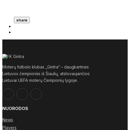
share
Moterų futbolo klubas „Gintra“ – daugkartinės
Lietuvos čempionės iš Šiaulių, atstovaujančios
Lietuvai UEFA moterų Čempionių lygoje.
NUORODOS
News
Players