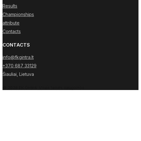
Results
Championships
attribute
Contacts
CONTACTS
info@fkgintra.lt
+370 687 33129
Šiauliai, Lietuva