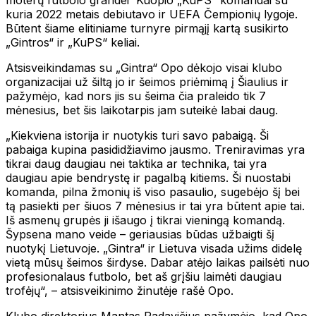
kuria 2022 metais debiutavo ir UEFA Čempionių lygoje.
Būtent šiame elitiniame turnyre pirmąjį kartą susikirto
„Gintros“ ir „KuPS“ keliai.
Atsisveikindamas su „Gintra“ Opo dėkojo visai klubo
organizacijai už šiltą jo ir šeimos priėmimą į Šiaulius ir
pažymėjo, kad nors jis su šeima čia praleido tik 7
mėnesius, bet šis laikotarpis jam suteikė labai daug.
„Kiekviena istorija ir nuotykis turi savo pabaigą. Ši
pabaiga kupina pasididžiavimo jausmo. Treniravimas yra
tikrai daug daugiau nei taktika ar technika, tai yra
daugiau apie bendrystę ir pagalbą kitiems. Ši nuostabi
komanda, pilna žmonių iš viso pasaulio, sugebėjo šį bei
tą pasiekti per šiuos 7 mėnesius ir tai yra būtent apie tai.
Iš asmenų grupės ji išaugo į tikrai vieningą komandą.
Šypsena mano veide – geriausias būdas užbaigti šį
nuotykį Lietuvoje. „Gintra“ ir Lietuva visada užims didelę
vietą mūsų šeimos širdyse. Dabar atėjo laikas pailsėti nuo
profesionalaus futbolo, bet aš grįšiu laimėti daugiau
trofėjų“, – atsisveikinimo žinutėje rašė Opo.
Klubo direktorius Mantas Radavičius pažymėjo, kad Opo