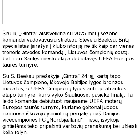
Šiaulių „Gintra“ atsisveikina su 2025 metų sezone
komandai vadovavusiu strategu Steve’u Beeksu. Britų
specialistas įsirašys į klubo istoriją ne tik kaip dar vienas
treneris atvedęs komandą į Lietuvos čempionių sostą,
bet ir su Saulės miesto ekipa debiutavęs UEFA Europos
taurės turnyre.
Su S. Beeksu priešakyje „Gintra“ 24-ąjį kartą tapo
Lietuvos čempione, iškovojo Baltijos lygos bronzos
medalius, o UEFA Čempionių lygos antrojo atrankos
etapo turnyre, kuris vyko Šiauliuose
,
pasiekė finalą. Tai
leido komandai debiutuoti naujajame UEFA moterų
Europos taurės turnyre, kuriame geltonai juodos
namuose iškovojo įsimintiną pergalę prieš Danijos
vicečempiones FC „Nordsjælland“. Tiesa, išvykoje
gintietėms teko pripažinti varžovių pranašumą bei užleisti
kelią tolyn.