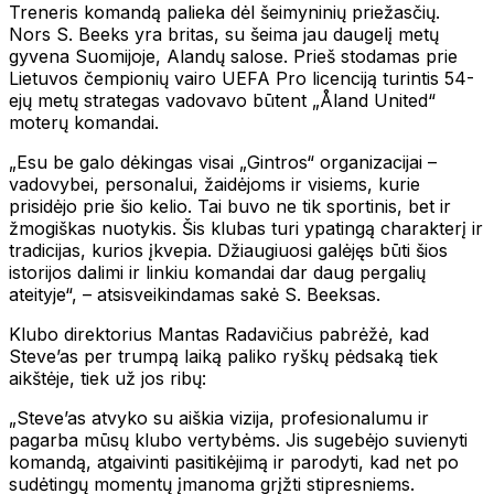
Treneris komandą palieka dėl šeimyninių priežasčių.
Nors S. Beeks yra britas, su šeima jau daugelį metų
gyvena Suomijoje, Alandų salose. Prieš stodamas prie
Lietuvos čempionių vairo UEFA Pro licenciją turintis 54-
ejų metų strategas vadovavo būtent „Åland United“
moterų komandai.
„Esu be galo dėkingas visai „Gintros“ organizacijai –
vadovybei, personalui, žaidėjoms ir visiems, kurie
prisidėjo prie šio kelio. Tai buvo ne tik sportinis, bet ir
žmogiškas nuotykis. Šis klubas turi ypatingą charakterį ir
tradicijas, kurios įkvepia. Džiaugiuosi galėjęs būti šios
istorijos dalimi ir linkiu komandai dar daug pergalių
ateityje“, – atsisveikindamas sakė S. Beeksas.
Klubo direktorius Mantas Radavičius pabrėžė, kad
Steve’as per trumpą laiką paliko ryškų pėdsaką tiek
aikštėje, tiek už jos ribų:
„Steve’as atvyko su aiškia vizija, profesionalumu ir
pagarba mūsų klubo vertybėms. Jis sugebėjo suvienyti
komandą, atgaivinti pasitikėjimą ir parodyti, kad net po
sudėtingų momentų įmanoma grįžti stipresniems.