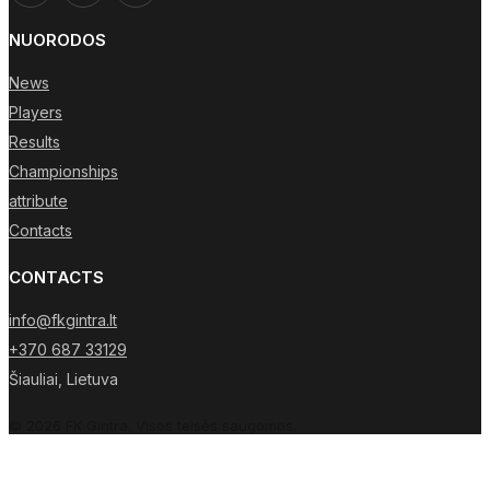
NUORODOS
News
Players
Results
Championships
attribute
Contacts
CONTACTS
info@fkgintra.lt
+370 687 33129
Šiauliai, Lietuva