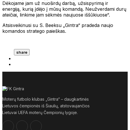
Dėkojame jam už nuoširdų darbą, užsispyrimą ir
energiją, kurią įdėjo į mūsų komandą. Neužverdami durų
ateičiai, linkime jam sėkmės naujuose iššūkiuose“.
Atsisveikinusi su S. Beeksu „Gintra“ pradeda naujo
komandos stratego paieškas.
share
Moterų futbolo klubas „Gintra“ – daugkartinės
Lietuvos čempionės iš Šiaulių, atstovaujančios
Lietuvai UEFA moterų Čempionių lygoje.