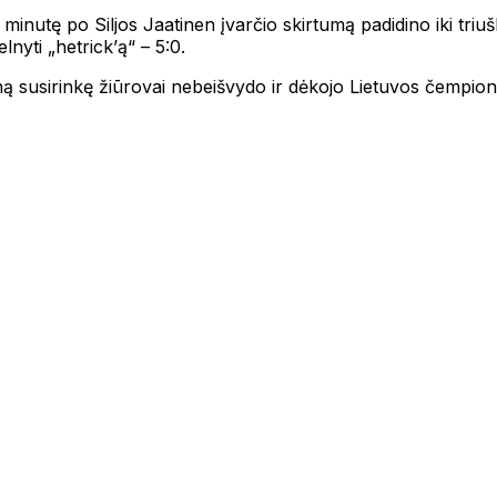
ą minutę po Siljos Jaatinen įvarčio skirtumą padidino iki triu
lnyti „hetrick’ą“ – 5:0.
adioną susirinkę žiūrovai nebeišvydo ir dėkojo Lietuvos čempi