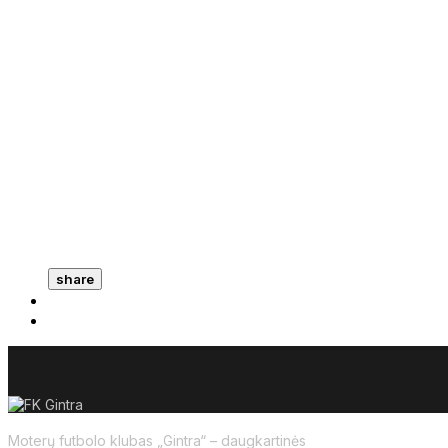
share
Moterų futbolo klubas „Gintra“ – daugkartinės