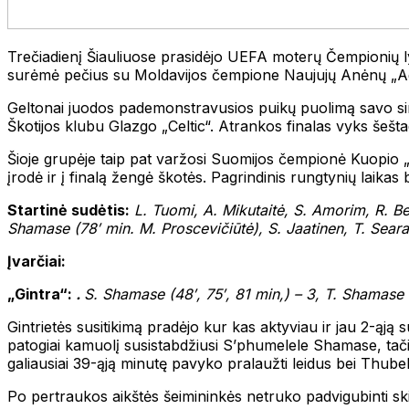
Trečiadienį Šiauliuose prasidėjo UEFA moterų Čempionių l
surėmė pečius su Moldavijos čempione Naujujų Anėnų „Ag
Geltonai juodos pademonstravusios puikų puolimą savo sir
Škotijos klubu Glazgo „Celtic“. Atrankos finalas vyks šeštad
Šioje grupėje taip pat varžosi Suomijos čempionė Kuopio „
įrodė ir į finalą žengė škotės. Pagrindinis rungtynių laikas b
Startinė sudėtis:
L. Tuomi, A. Mikutaitė, S. Amorim, R. Be
Shamase (78′ min. M. Proscevičiūtė), S. Jaatinen, T. Sear
Įvarčiai:
„Gintra“:
.
S. Shamase (48′, 75′, 81 min,)
– 3, T. Shamase (3
Gintrietės susitikimą pradėjo kur kas aktyviau ir jau 2-ąją
patogiai kamuolį susistabdžiusi S’phumelele Shamase, tači
galiausiai 39-ąją minutę pavyko pralaužti leidus bei Thubeli
Po pertraukos aikštės šeimininkės netruko padvigubinti ski