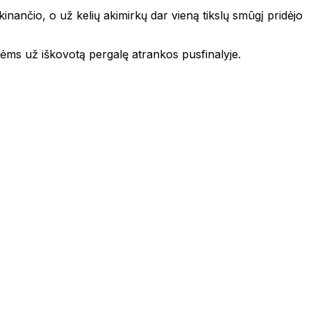
škinančio, o už kelių akimirkų dar vieną tikslų smūgį pridėjo
onėms už iškovotą pergalę atrankos pusfinalyje.