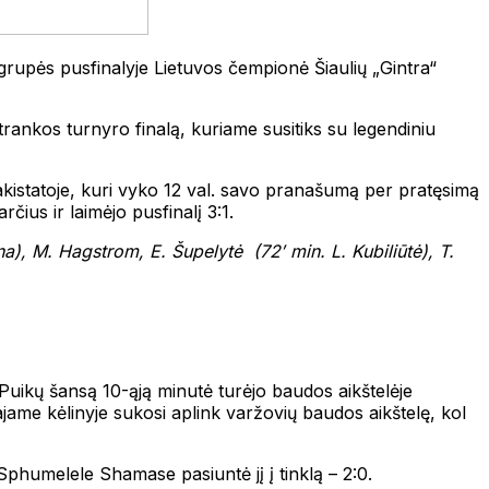
rupės pusfinalyje Lietuvos čempionė Šiaulių „Gintra“
trankos turnyro finalą, kuriame susitiks su legendiniu
kistatoje, kuri vyko 12 val. savo pranašumą per pratęsimą
rčius ir laimėjo pusfinalį 3:1.
a), M. Hagstrom, E. Šupelytė (72′ min. L. Kubiliūtė), T.
 Puikų šansą 10-ąją minutė turėjo baudos aikštelėje
jame kėlinyje sukosi aplink varžovių baudos aikštelę, kol
Sphumelele Shamase pasiuntė jį į tinklą – 2:0.