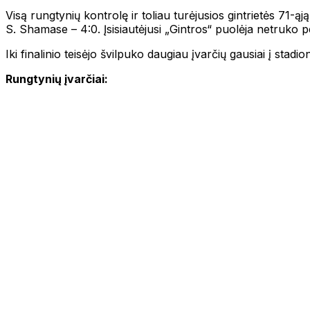
Visą rungtynių kontrolę ir toliau turėjusios gintrietės 71-ąj
S. Shamase – 4:0. Įsisiautėjusi „Gintros“ puolėja netruko pe
Iki finalinio teisėjo švilpuko daugiau įvarčių gausiai į st
Rungtynių įvarčiai: