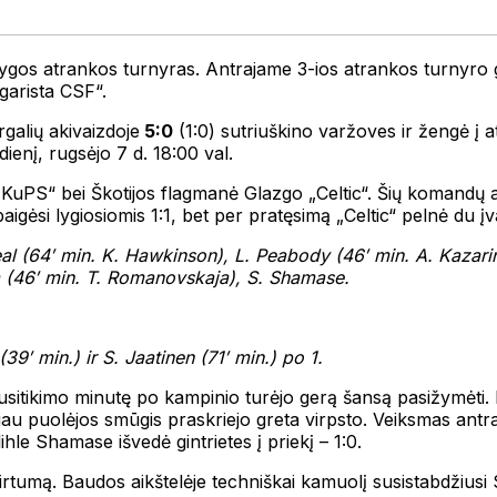
ygos atrankos turnyras. Antrajame 3-ios atrankos turnyro g
arista CSF“.
galių akivaizdoje
5:0
(1:0) sutriuškino varžoves ir žengė į a
ienį, rugsėjo 7 d. 18:00 val.
KuPS“ bei Škotijos flagmanė Glazgo „Celtic“. Šių komandų a
aigėsi lygiosiomis 1:1, bet per pratęsimą „Celtic“ pelnė du įva
al (64′ min. K. Hawkinson), L. Peabody (46′ min. A. Kazarin
a (46′ min. T. Romanovskaja), S. Shamase.
9′ min.) ir S. Jaatinen (71′ min.) po 1.
 susitikimo minutę po kampinio turėjo gerą šansą pasižymėti.
au puolėjos smūgis praskriejo greta virpsto. Veiksmas antra
hle Shamase išvedė gintrietes į priekį – 1:0.
rtumą. Baudos aikštelėje techniškai kamuolį susistabdžiusi 