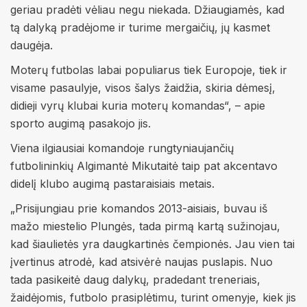
geriau pradėti vėliau negu niekada. Džiaugiamės, kad
tą dalyką pradėjome ir turime mergaičių, jų kasmet
daugėja.
Moterų futbolas labai populiarus tiek Europoje, tiek ir
visame pasaulyje, visos šalys žaidžia, skiria dėmesį,
didieji vyrų klubai kuria moterų komandas“, – apie
sporto augimą pasakojo jis.
Viena ilgiausiai komandoje rungtyniaujančių
futbolininkių Algimantė Mikutaitė taip pat akcentavo
didelį klubo augimą pastaraisiais metais.
„Prisijungiau prie komandos 2013-aisiais, buvau iš
mažo miestelio Plungės, tada pirmą kartą sužinojau,
kad šiaulietės yra daugkartinės čempionės. Jau vien tai
įvertinus atrodė, kad atsivėrė naujas puslapis. Nuo
tada pasikeitė daug dalykų, pradedant treneriais,
žaidėjomis, futbolo prasiplėtimu, turint omenyje, kiek jis