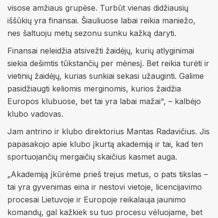
visose amžiaus grupėse. Turbūt vienas didžiausių
iššūkių yra finansai. Šiauliuose labai reikia maniežo,
nes šaltuoju metų sezonu sunku kažką daryti.
Finansai neleidžia atsivežti žaidėjų, kurių atlyginimai
siekia dešimtis tūkstančių per mėnesį. Bet reikia turėti ir
vietinių žaidėjų, kurias sunkiai sekasi užauginti. Galime
pasidžiaugti keliomis merginomis, kurios žaidžia
Europos klubuose, bet tai yra labai mažai“, – kalbėjo
klubo vadovas.
Jam antrino ir klubo direktorius Mantas Radavičius. Jis
papasakojo apie klubo įkurtą akademiją ir tai, kad ten
sportuojančių mergaičių skaičius kasmet auga.
„Akademiją įkūrėme prieš trejus metus, o pats tikslas –
tai yra gyvenimas eina ir nestovi vietoje, licencijavimo
procesai Lietuvoje ir Europoje reikalauja jaunimo
komandų, gal kažkiek su tuo procesu vėluojame, bet