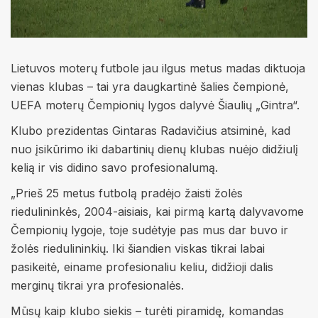
Lietuvos moterų futbole jau ilgus metus madas diktuoja
vienas klubas – tai yra daugkartinė šalies čempionė,
UEFA moterų Čempionių lygos dalyvė Šiaulių „Gintra“.
Klubo prezidentas Gintaras Radavičius atsiminė, kad
nuo įsikūrimo iki dabartinių dienų klubas nuėjo didžiulį
kelią ir vis didino savo profesionalumą.
„Prieš 25 metus futbolą pradėjo žaisti žolės
riedulininkės, 2004-aisiais, kai pirmą kartą dalyvavome
Čempionių lygoje, toje sudėtyje pas mus dar buvo ir
žolės riedulininkių. Iki šiandien viskas tikrai labai
pasikeitė, einame profesionaliu keliu, didžioji dalis
merginų tikrai yra profesionalės.
Mūsų kaip klubo siekis – turėti piramidę, komandas