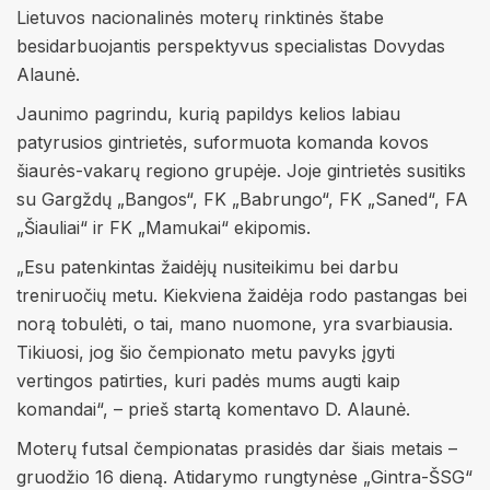
Lietuvos nacionalinės moterų rinktinės štabe
besidarbuojantis perspektyvus specialistas Dovydas
Alaunė.
Jaunimo pagrindu, kurią papildys kelios labiau
patyrusios gintrietės, suformuota komanda kovos
šiaurės-vakarų regiono grupėje. Joje gintrietės susitiks
su Gargždų „Bangos“, FK „Babrungo“, FK „Saned“, FA
„Šiauliai“ ir FK „Mamukai“ ekipomis.
„Esu patenkintas žaidėjų nusiteikimu bei darbu
treniruočių metu. Kiekviena žaidėja rodo pastangas bei
norą tobulėti, o tai, mano nuomone, yra svarbiausia.
Tikiuosi, jog šio čempionato metu pavyks įgyti
vertingos patirties, kuri padės mums augti kaip
komandai“, – prieš startą komentavo D. Alaunė.
Moterų futsal čempionatas prasidės dar šiais metais –
gruodžio 16 dieną. Atidarymo rungtynėse „Gintra-ŠSG“