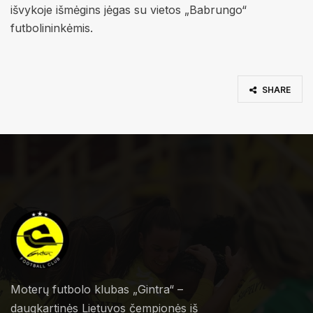
išvykoje išmėgins jėgas su vietos „Babrungo“
futbolininkėmis.
SHARE
Moterų futbolo klubas „Gintra“ –
daugkartinės Lietuvos čempionės iš