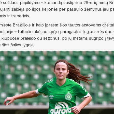
ė solidaus papildymo – komandą sustiprino 26-erių metų Bra
ujanti žaidėja po ilgos kelionės per pasaulio žemynus jau pa
s ir treneriais.
este Brazilijoje ir kaip įprasta šios tautos atstovams grei
imtinėje – futbolininkė jau spėjo paragauti ir legionierės d
ose klubuose praleido du sezonus, po jų metams sugrįžo į tė
šios šalies lygoje.