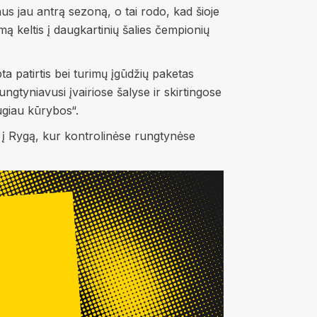
us jau antrą sezoną, o tai rodo, kad šioje
dimą keltis į daugkartinių šalies čempionių
ta patirtis bei turimų įgūdžių paketas
ngtyniavusi įvairiose šalyse ir skirtingose
augiau kūrybos“.
 į Rygą, kur kontrolinėse rungtynėse