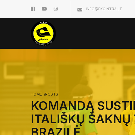
INFO@FKGINTRA.LT
HOME
/
POSTS
KOMANDĄ SUSTI
ITALIŠKŲ ŠAKNŲ 
BRAZILĖ