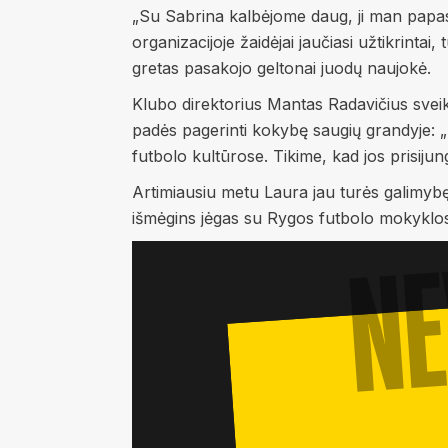
„Su Sabrina kalbėjome daug, ji man papasak
organizacijoje žaidėjai jaučiasi užtikrintai,
gretas pasakojo geltonai juodų naujokė.
Klubo direktorius Mantas Radavičius sveiki
padės pagerinti kokybę saugių grandyje: „L
futbolo kultūrose. Tikime, kad jos prisiju
Artimiausiu metu Laura jau turės galimyb
išmėgins jėgas su Rygos futbolo mokyklos