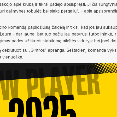
ojo apie klubą ir tikrai padėjo apsispręsti. Ji čia rungtynia
 turi galimybes tobulėti bei siekti pergalių“, – apie apsispren
no komandą papildžiusią žaidėją ir tikisi, kad jos jau sukaup
aura – dar jauna, bet tuo pačiu jau patyrusi futbolininkė, ru
ngimas padės užtikrinti stabilumą aikštės viduryje bei įneš d
ę debiutuoti su „Gintros“ apranga. Šeštadienį komanda vyks
 vienuolike.