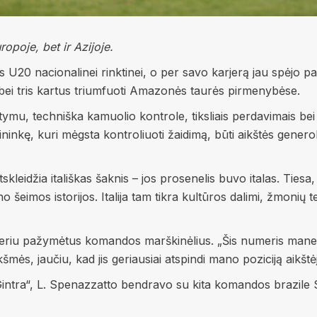
opoje, bet ir Azijoje.
jos U20 nacionalinei rinktinei, o per savo karjerą jau spėjo pas
ei tris kartus triumfuoti Amazonės taurės pirmenybėse.
tymu, techniška kamuolio kontrole, tiksliais perdavimais bei 
lininkę, kuri mėgsta kontroliuoti žaidimą, būti aikštės gener
skleidžia itališkas šaknis – jos prosenelis buvo italas. Tiesa,
ano šeimos istorijos. Italija tam tikra kultūros dalimi, žmoni
meriu pažymėtus komandos marškinėlius. „Šis numeris mane l
mės, jaučiu, kad jis geriausiai atspindi mano poziciją aikštėj
intra“, L. Spenazzatto bendravo su kita komandos brazile S