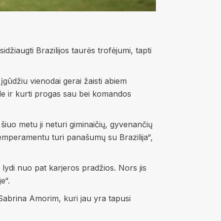
idžiaugti Brazilijos taurės trofėjumi, tapti
įgūdžiu vienodai gerai žaisti abiem
ole ir kurti progas sau bei komandos
 šiuo metu ji neturi giminaičių, gyvenančių
ų temperamentu turi panašumų su Brazilija“,
ydi nuo pat karjeros pradžios. Nors jis
e“.
abrina Amorim, kuri jau yra tapusi