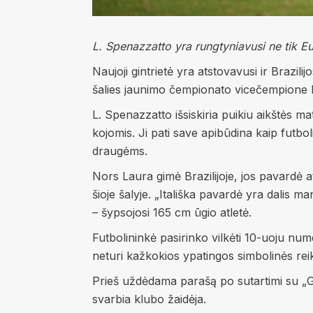
L. Spenazzatto yra rungtyniavusi ne tik Eur
Naujoji gintrietė yra atstovavusi ir Brazili
šalies jaunimo čempionato vicečempione b
L. Spenazzatto išsiskiria puikiu aikštės ma
kojomis. Ji pati save apibūdina kaip futbo
draugėms.
Nors Laura gimė Brazilijoje, jos pavardė at
šioje šalyje. „Itališka pavardė yra dalis m
– šypsojosi 165 cm ūgio atletė.
Futbolininkė pasirinko vilkėti 10-uoju nu
neturi kažkokios ypatingos simbolinės reikš
Prieš uždėdama parašą po sutartimi su „G
svarbia klubo žaidėja.