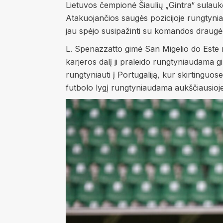
Lietuvos čempionė Šiaulių „Gintra“ sulauk
Atakuojančios saugės pozicijoje rungtynia
jau spėjo susipažinti su komandos draugėmi
L. Spenazzatto gimė San Migelio do Este mi
karjeros dalį ji praleido rungtyniaudama g
rungtyniauti į Portugaliją, kur skirtingu
futbolo lygį rungtyniaudama aukščiausioje 