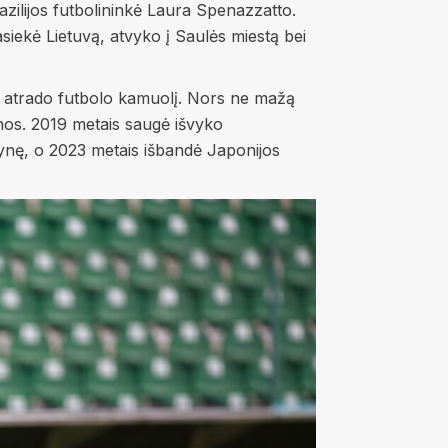
zilijos futbolininkė Laura Spenazzatto.
siekė Lietuvą, atvyko į Saulės miestą bei
tai atrado futbolo kamuolį. Nors ne mažą
uonos. 2019 metais saugė išvyko
vynę, o 2023 metais išbandė Japonijos