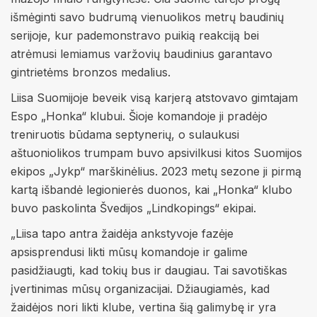
išmėginti savo budrumą vienuolikos metrų baudinių
serijoje, kur pademonstravo puikią reakciją bei
atrėmusi lemiamus varžovių baudinius garantavo
gintrietėms bronzos medalius.
Liisa Suomijoje beveik visą karjerą atstovavo gimtajam
Espo „Honka“ klubui. Šioje komandoje ji pradėjo
treniruotis būdama septynerių, o sulaukusi
aštuoniolikos trumpam buvo apsivilkusi kitos Suomijos
ekipos „Jykp“ marškinėlius. 2023 metų sezone ji pirmą
kartą išbandė legionierės duonos, kai „Honka“ klubo
buvo paskolinta Švedijos „Lindkopings“ ekipai.
„Liisa tapo antra žaidėja ankstyvoje fazėje
apsisprendusi likti mūsų komandoje ir galime
pasidžiaugti, kad tokių bus ir daugiau. Tai savotiškas
įvertinimas mūsų organizacijai. Džiaugiamės, kad
žaidėjos nori likti klube, vertina šią galimybę ir yra