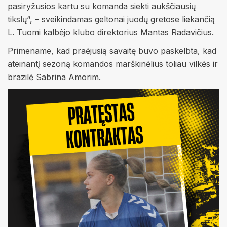
pasiryžusios kartu su komanda siekti aukščiausių
tikslų“, – sveikindamas geltonai juodų gretose liekančią
L. Tuomi kalbėjo klubo direktorius Mantas Radavičius.
Primename, kad praėjusią savaitę buvo paskelbta, kad
ateinantį sezoną komandos marškinėlius toliau vilkės ir
brazilė Sabrina Amorim.