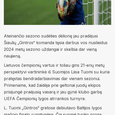
Ateinančio sezono sudėties dėlionę jau pradėjusi
Šiaulių „Gintros“ komanda tęsia darbus vos nusileidus
2024 metų sezono uždangai ir skelbia dar vieną
naujieną.
Lietuvos čempionių vartus ir toliau gins 21-erių metų
perspektyvi vartininkė iš Suomijos Liisa Tuomi su kuria
pratęstas bendradarbiavimas dar vienam sezonui.
Primename, kad žaidėja prie geltonai juodų ekipos
prisijungė praėjusią vasarą ir jau gynė klubo garbę
UEFA Čempionių lygos atrrankos turnyre.
L. Tuomi „Gintros“ gretose debiutavo Baltijos lygos
mažojo finalo rungtynėse. Čia suomė turėjo progą