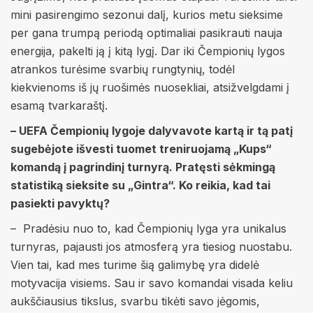
mini pasirengimo sezonui dalį, kurios metu sieksime
per gana trumpą periodą optimaliai pasikrauti nauja
energija, pakelti ją į kitą lygį. Dar iki Čempionių lygos
atrankos turėsime svarbių rungtynių, todėl
kiekvienoms iš jų ruošimės nuosekliai, atsižvelgdami į
esamą tvarkaraštį.
– UEFA Čempionių lygoje dalyvavote kartą ir tą patį
sugebėjote išvesti tuomet treniruojamą „Kups“
komandą į pagrindinį turnyrą. Pratęsti sėkmingą
statistiką sieksite su „Gintra“. Ko reikia, kad tai
pasiekti pavyktų?
– Pradėsiu nuo to, kad Čempionių lyga yra unikalus
turnyras, pajausti jos atmosferą yra tiesiog nuostabu.
Vien tai, kad mes turime šią galimybę yra didelė
motyvacija visiems. Sau ir savo komandai visada keliu
aukščiausius tikslus, svarbu tikėti savo jėgomis,