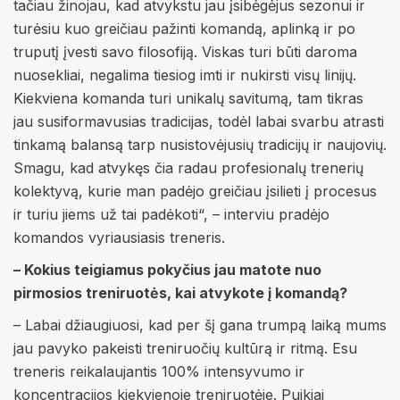
tačiau žinojau, kad atvykstu jau įsibėgėjus sezonui ir
turėsiu kuo greičiau pažinti komandą, aplinką ir po
truputį įvesti savo filosofiją. Viskas turi būti daroma
nuosekliai, negalima tiesiog imti ir nukirsti visų linijų.
Kiekviena komanda turi unikalų savitumą, tam tikras
jau susiformavusias tradicijas, todėl labai svarbu atrasti
tinkamą balansą tarp nusistovėjusių tradicijų ir naujovių.
Smagu, kad atvykęs čia radau profesionalų trenerių
kolektyvą, kurie man padėjo greičiau įsilieti į procesus
ir turiu jiems už tai padėkoti“, – interviu pradėjo
komandos vyriausiasis treneris.
– Kokius teigiamus pokyčius jau matote nuo
pirmosios treniruotės, kai atvykote į komandą?
– Labai džiaugiuosi, kad per šį gana trumpą laiką mums
jau pavyko pakeisti treniruočių kultūrą ir ritmą. Esu
treneris reikalaujantis 100% intensyvumo ir
koncentracijos kiekvienoje treniruotėje. Puikiai