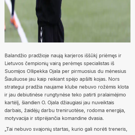
Balandžio pradžioje naują karjeros iššūkį priėmęs ir
Lietuvos čempionių vairą perėmęs specialistas iš
Suomijos Ollipekka Ojala per pirmuosius du mėnesius
Šiauliuose jau kaip reikiant spėjo apšilti kojas. Nors
strategui pradžia naujame klube nebuvo rožėmis klota
ir jau debiutinėse rungtynėse teko patirti pralaimėjimo
kartėlį, šiandien O. Ojala džiaugiasi jau nuveiktais
darbais, žaidėjų darbu treniruotėse, rodoma energija,
motyvacija ir stiprėjančia komandine dvasia.
„Tai nebuvo svajonių startas, kurio gali norėti treneris,