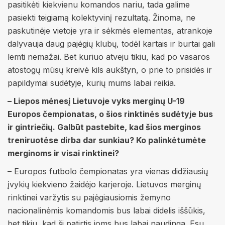
pasitikėti kiekvienu komandos nariu, tada galime
pasiekti teigiamą kolektyvinį rezultatą. Žinoma, ne
paskutinėje vietoje yra ir sėkmės elementas, atrankoje
dalyvauja daug pajėgių klubų, todėl kartais ir burtai gali
lemti nemažai. Bet kuriuo atveju tikiu, kad po vasaros
atostogų mūsų kreivė kils aukštyn, o prie to prisidės ir
papildymai sudėtyje, kurių mums labai reikia.
– Liepos mėnesį Lietuvoje vyks merginų U-19
Europos čempionatas, o šios rinktinės sudėtyje bus
ir gintriečių. Galbūt pastebite, kad šios merginos
treniruotėse dirba dar sunkiau? Ko palinkėtumėte
merginoms ir visai rinktinei?
– Europos futbolo čempionatas yra vienas didžiausių
įvykių kiekvieno žaidėjo karjeroje. Lietuvos merginų
rinktinei varžytis su pajėgiausiomis žemyno
nacionalinėmis komandomis bus labai didelis iššūkis,
bet tikiu, kad ši patirtis joms bus labai naudinga. Esu