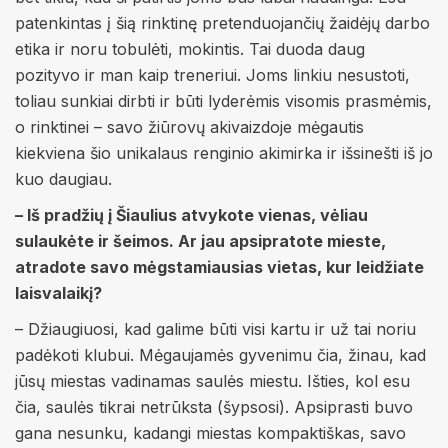
patenkintas į šią rinktinę pretenduojančių žaidėjų darbo
etika ir noru tobulėti, mokintis. Tai duoda daug
pozityvo ir man kaip treneriui. Joms linkiu nesustoti,
toliau sunkiai dirbti ir būti lyderėmis visomis prasmėmis,
o rinktinei – savo žiūrovų akivaizdoje mėgautis
kiekviena šio unikalaus renginio akimirka ir išsinešti iš jo
kuo daugiau.
– Iš pradžių į Šiaulius atvykote vienas, vėliau
sulaukėte ir šeimos. Ar jau apsipratote mieste,
atradote savo mėgstamiausias vietas, kur leidžiate
laisvalaikį?
– Džiaugiuosi, kad galime būti visi kartu ir už tai noriu
padėkoti klubui. Mėgaujamės gyvenimu čia, žinau, kad
jūsų miestas vadinamas saulės miestu. Išties, kol esu
čia, saulės tikrai netrūksta (šypsosi). Apsiprasti buvo
gana nesunku, kadangi miestas kompaktiškas, savo