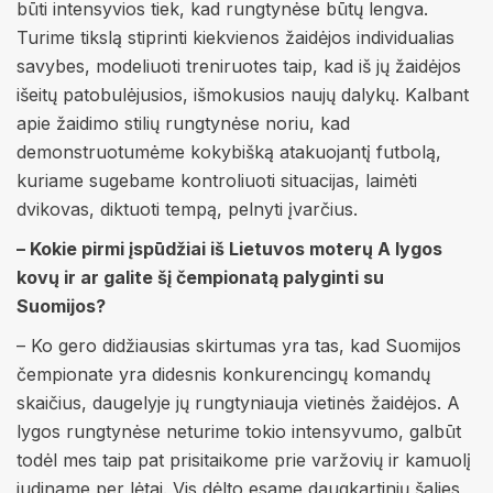
būti intensyvios tiek, kad rungtynėse būtų lengva.
Turime tikslą stiprinti kiekvienos žaidėjos individualias
savybes, modeliuoti treniruotes taip, kad iš jų žaidėjos
išeitų patobulėjusios, išmokusios naujų dalykų. Kalbant
apie žaidimo stilių rungtynėse noriu, kad
demonstruotumėme kokybišką atakuojantį futbolą,
kuriame sugebame kontroliuoti situacijas, laimėti
dvikovas, diktuoti tempą, pelnyti įvarčius.
– Kokie pirmi įspūdžiai iš Lietuvos moterų A lygos
kovų ir ar galite šį čempionatą palyginti su
Suomijos?
– Ko gero didžiausias skirtumas yra tas, kad Suomijos
čempionate yra didesnis konkurencingų komandų
skaičius, daugelyje jų rungtyniauja vietinės žaidėjos. A
lygos rungtynėse neturime tokio intensyvumo, galbūt
todėl mes taip pat prisitaikome prie varžovių ir kamuolį
judiname per lėtai. Vis dėlto esame daugkartinių šalies