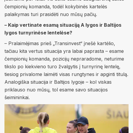
čempionių komanda, todėl kokybinės kartelės
palaikymas turi prasidėti nuo mūsų pačių.
– Kaip vertinate esamą situaciją A lygos ir Baltijos
lygos turnyrinėse lentelėse?
– Pralaimėjimas prieš „Transinvest“ įnešė kartėlio,
tačiau kita vertus situacija yra labai paprasta – esame
čempionių komanda, pozicijų nepraradome, neturime
tikslo po kiekvieno turo žvalgytis į turnyrinę lentelę,
tiesiog privalome laimėti visas rungtynes ir apginti titulą.
Analogiška situacija ir Baltijos lygoje – kol viskas
priklauso nuo mūsų, tol esame savo situacijos
šeimininkai.