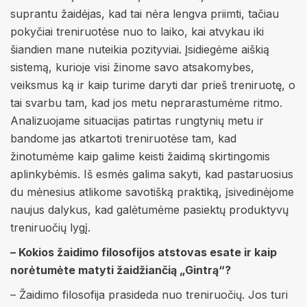
suprantu žaidėjas, kad tai nėra lengva priimti, tačiau
pokyčiai treniruotėse nuo to laiko, kai atvykau iki
šiandien mane nuteikia pozityviai. Įsidiegėme aiškią
sistemą, kurioje visi žinome savo atsakomybes,
veiksmus ką ir kaip turime daryti dar prieš treniruotę, o
tai svarbu tam, kad jos metu neprarastumėme ritmo.
Analizuojame situacijas patirtas rungtynių metu ir
bandome jas atkartoti treniruotėse tam, kad
žinotumėme kaip galime keisti žaidimą skirtingomis
aplinkybėmis. Iš esmės galima sakyti, kad pastaruosius
du mėnesius atlikome savotišką praktiką, įsivedinėjome
naujus dalykus, kad galėtumėme pasiektų produktyvų
treniruočių lygį.
– Kokios žaidimo filosofijos atstovas esate ir kaip
norėtumėte matyti žaidžiančią „Gintrą“?
– Žaidimo filosofija prasideda nuo treniruočių. Jos turi