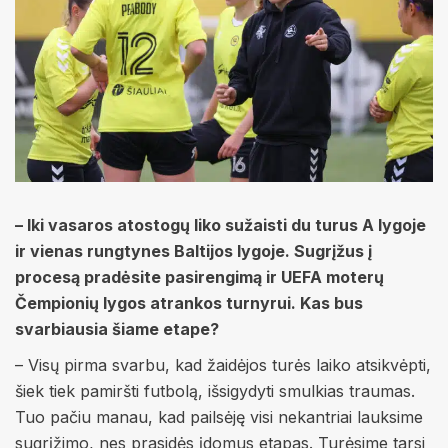
– Iki vasaros atostogų liko sužaisti du turus A lygoje
ir vienas rungtynes Baltijos lygoje. Sugrįžus į
procesą pradėsite pasirengimą ir UEFA moterų
Čempionių lygos atrankos turnyrui. Kas bus
svarbiausia šiame etape?
– Visų pirma svarbu, kad žaidėjos turės laiko atsikvėpti,
šiek tiek pamiršti futbolą, išsigydyti smulkias traumas.
Tuo pačiu manau, kad pailsėję visi nekantriai lauksime
sugrįžimo, nes prasidės įdomus etapas. Turėsime tarsi