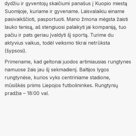
dydžiu ir gyventojų skaičiumi panašus į Kuopio miestą
Suomijoje, kuriame ir gyvename. Laisvalaikiu einame
pasivaikščioti, pasportuoti. Mano žmona mėgsta žaisti
lauko tenisą, aš stengiuosi palaikyti jai kompaniją, tuo
pačiu ir pats geriau įvaldyti šį sportą. Turime du
aktyvius vaikus, todėl veiksmo tikrai netrūksta
(šypsosi).
Primename, kad geltonai juodos artimiausias rungtynes
namuose žais jau šį sekmadienį. Baltijos lygos
rungtynėse, kurios vyks centriniame stadione,
mūsiškės priims Liepojos futbolininkes. Rungtynių
pradžia – 18:00 val.