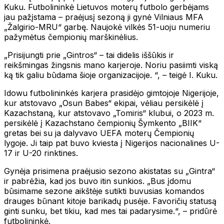
Kuku. Futbolininkė Lietuvos moterų futbolo gerbėjams
jau pažįstama – praėjusį sezoną ji gynė Vilniaus MFA
„Žalgirio-MRU“ garbę. Naujokė vilkės 51-uoju numeriu
pažymėtus čempionių marškinėlius.
„Prisijungti prie „Gintros“ – tai didelis iššūkis ir
reikšmingas žingsnis mano karjeroje. Noriu pasiimti viską
ką tik galiu būdama šioje organizacijoje. “, – teigė I. Kuku.
Idowu futbolininkės karjera prasidėjo gimtojoje Nigerijoje,
kur atstovavo „Osun Babes“ ekipai, vėliau persikėlė į
Kazachstaną, kur atstovavo „Tomiris“ klubui, o 2023 m.
persikėlė į Kazachstano čempionių Šymkento „BIIK“
gretas bei su ja dalyvavo UEFA moterų Čempionių
lygoje. Ji taip pat buvo kviesta į Nigerijos nacionalines U-
17 ir U-20 rinktines.
Gynėja prisimena praėjusio sezono akistatas su „Gintra“
ir pabrėžia, kad jos buvo itin sunkios. „Bus įdomu
būsimame sezone aikštėje sutikti buvusias komandos
drauges būnant kitoje barikadų pusėje. Favoričių statusą
ginti sunku, bet tikiu, kad mes tai padarysime.“, – pridūrė
futbolininkė.