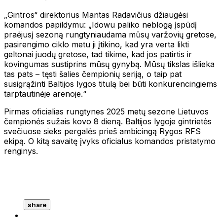
„Gintros“ direktorius Mantas Radavičius džiaugėsi
komandos papildymu: „Idowu paliko neblogą įspūdį
praėjusį sezoną rungtyniaudama mūsų varžovių gretose,
pasirengimo ciklo metu ji įtikino, kad yra verta likti
geltonai juodų gretose, tad tikime, kad jos patirtis ir
kovingumas sustiprins mūsų gynybą. Mūsų tikslas išlieka
tas pats – tęsti šalies čempionių seriją, o taip pat
susigrąžinti Baltijos lygos titulą bei būti konkurencingiems
tarptautinėje arenoje.“
Pirmas oficialias rungtynes 2025 metų sezone Lietuvos
čempionės sužais kovo 8 dieną. Baltijos lygoje gintrietės
svečiuose sieks pergalės prieš ambicingą Rygos RFS
ekipą. O kitą savaitę įvyks oficialus komandos pristatymo
renginys.
share