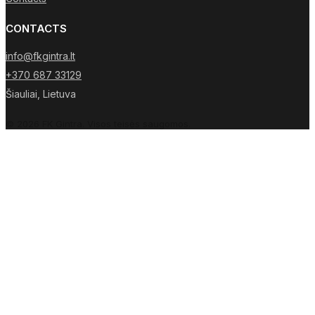
CONTACTS
info@fkgintra.lt
+370 687 33129
Šiauliai, Lietuva