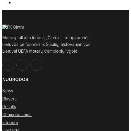
Moterų futbolo klubas „Gintra“ – daugkartinės
Lietuvos čempionės iš Šiaulių, atstovaujančios
Lietuvai UEFA moterų Čempionių lygoje.
NUORODOS
News
Players
Results
Championships
attribute
Contacts