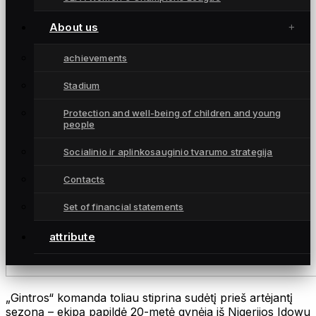
About us
achievements
Stadium
Protection and well-being of children and young
people
Socialinio ir aplinkosauginio tvarumo strategija
Contacts
Set of financial statements
attribute
„Gintros“ komanda toliau stiprina sudėtį prieš artėjantį
sezoną – ekipą papildė 20-metė gynėja iš Nigerijos Idowu