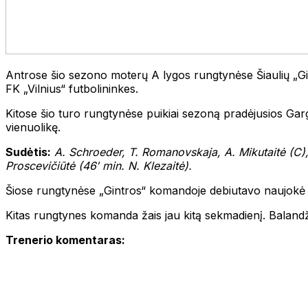
Antrose šio sezono moterų A lygos rungtynėse Šiaulių „Gint
FK „Vilnius“ futbolininkes.
Kitose šio turo rungtynėse puikiai sezoną pradėjusios Ga
vienuolikę.
Sudėtis:
A. Schroeder, T. Romanovskaja, A. Mikutaitė (C), 
Proscevičiūtė (46′ min. N. Klezaitė).
Šiose rungtynėse „Gintros“ komandoje debiutavo naujokė Ru
Kitas rungtynes komanda žais jau kitą sekmadienį. Balandž
Trenerio komentaras: