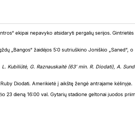
ros“ ekipai nepavyko atsidaryti pergalių serijos. Gintrietės
rgždų „Bangos“ žaidėjos 5:0 sutriuškino Joniškio „Saned“,
L. Kubiliūtė, G. Raznauskaitė (63′ min. R. Diodati), A. Sund
by Diodati. Amerikietė į aikštę žengė antrajame kėlinyje.
io 23 dieną 16:00 val. Gytarių stadione geltonai juodos pri