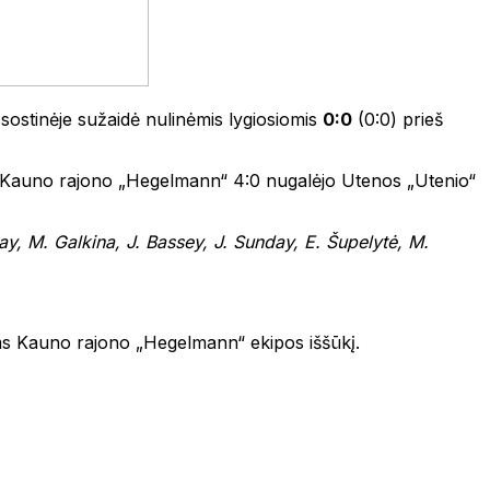
 sostinėje sužaidė nulinėmis lygiosiomis
0:0
(0:0) prieš
 o Kauno rajono „Hegelmann“ 4:0 nugalėjo Utenos „Utenio“
ay, M. Galkina, J. Bassey, J. Sunday, E. Šupelytė, M.
ims Kauno rajono „Hegelmann“ ekipos iššūkį.