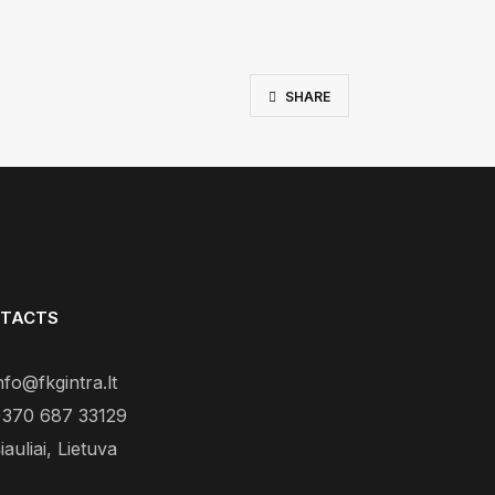
SHARE
TACTS
nfo@fkgintra.lt
370 687 33129
iauliai, Lietuva