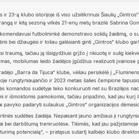
s ir 23-ą klubo istorijoje iš viso užsitikrinusi Šiaulių „Gint
rangą ir kitą sezoną vilkės 21-erių metų brazilė Sabrina G
mendavusi futbolininkė demonstravo solidų žaidimą, o sul
i bei džiaugėsi ir toliau galėsianti ginti „Gintros“ klubo gar
raumą, tačiau ją išsigydžiusi grįžo į rikiuotę ir sulig kiekv
mas, mobilumas leido žaidėjos įgūdžius realizuoti įvairiose poz
pradėjo „Barra da Tijuca“ klube, vėliau persikėlė į „Flumin
lygoje rungtyniaujančio ir 2023 metais šalies čempione tapusi
inės komandos sudėtyje teko konkuruoti net su Brazilijos nac
imi ir išmoktomis pamokomis, tačiau pripažino, kad jau kurį la
 jai pavyko padaryti sulaukus „Gintros“ organizacijos dėmesio
tinės sudėties žaidėja. Nepaisant jauno amžiaus ji rungtyniavo
bei darbštumą treniruotėse. Tikimės, kad jau pažįstamoje a
vo turimą potencialą“, – pratęsus sutartį kalbėjo klubo direkto