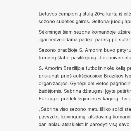
Lietuvos čempionių titulą 20-ą kartą iš eilė
sezono sudėties gaires. Geltonai juodų ap
Sėkmingai šiam sezone komandoje užsireko
ilgai nedvejodama padėjo parašą po sutartim
Sezono pradžioje S. Amorim buvo patyrusi t
trenerių štabo pasitikėjimą. Jos universalu
S. Amorim Brazilijoje futbolininkės kelią 
prisijungti prieš aukščiausioje Brazilijos 
organizacijos. Gynėjai dėl vietos pagrind
žaidėjomis. Sabrina džiaugiasi įgyta patirt
Europą ir pradėti legionierės karjerą. Tai
„Sabrina viso sezono metu išliko solidi star
pavyzdinį kovingumą, atsidavimą komandai 
dar labiau atsiskleisti ir parodyti visą sa