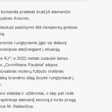
ros“ komanda pradeda braižyti ateinančio
onçalves Amorim.
aukusi pasiūlymo likti čempionių gretose
bę.
ienomis rungtynėmis įgijo vis didesnį
icijose atsižvelgiant į situaciją.
ense RJ“, o 2022 metais sulaukė šanso
os „Corinthians Paulista“ ekipos
ionalinės moterų futbolo rinktinės
iką brandino idėją išvykti rungtyniauti į
.
 stabiliai ir užtikrintai, o taip pat rodė
plinkoje ateinantį sezoną ji turės progą
rius M. Radavičius.