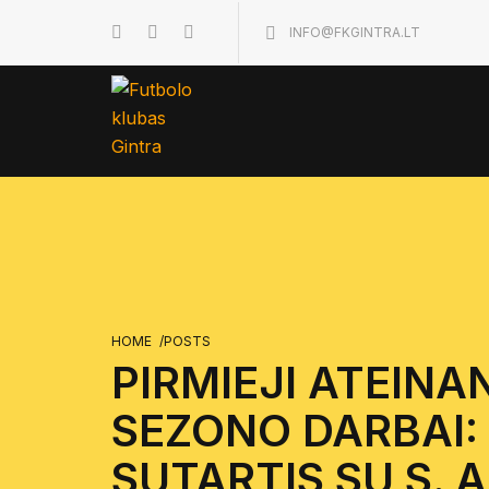
INFO@FKGINTRA.LT
HOME
/
POSTS
PIRMIEJI ATEINA
SEZONO DARBAI:
SUTARTIS SU S.