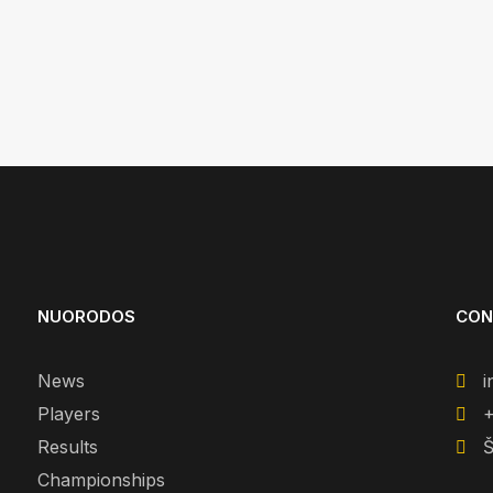
NUORODOS
CON
News
i
Players
+
Results
Š
Championships