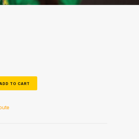
ADD TO CART
ibute