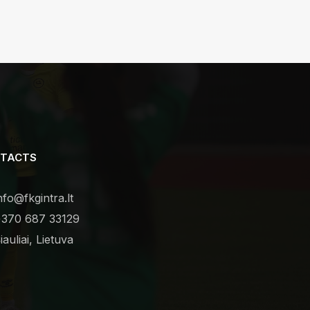
TACTS
nfo@fkgintra.lt
370 687 33129
iauliai, Lietuva