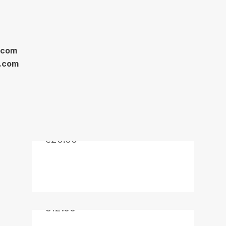
l.com
l.com
Klubo šalikas
€
20.00
Termo puodelis
€
12.00