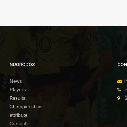
NUORODOS
CON
News
i
Players
+
Results
Š
Championships
attribute
Contacts