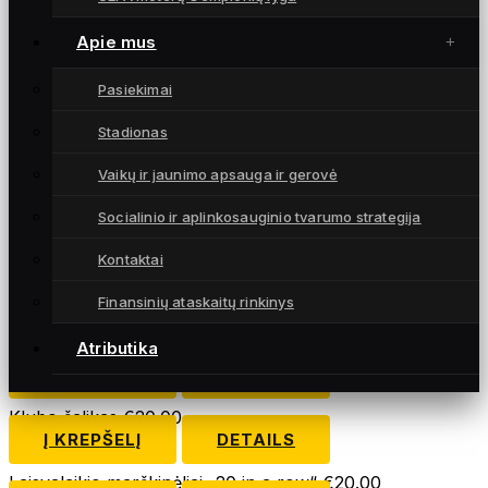
Aprašymas
Apie mus
Prekės aprašymas
Pasiekimai
Dydis: pagal poreikį (S, M, L, XL). Unisex
Stadionas
Užsakymai priimami el. p. fkgintra@gmail.com
Orders available by email fkgintra@gmail.com
Vaikų ir jaunimo apsauga ir gerovė
Socialinio ir aplinkosauginio tvarumo strategija
SUSIJĘ PRODUKTAI
Kontaktai
Klubo ženkliukas
€
5.00
Finansinių ataskaitų rinkinys
Į KREPŠELĮ
DETAILS
Atributika
FC Gintra kepuraitė su tinkleliu
€
15.00
Į KREPŠELĮ
DETAILS
Klubo šalikas
€
20.00
Į KREPŠELĮ
DETAILS
Laisvalaikio marškinėliai „20 in a row“
€
20.00