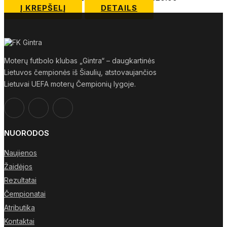
Į KREPŠELĮ
DETAILS
Moterų futbolo klubas „Gintra“ – daugkartinės
Lietuvos čempionės iš Šiaulių, atstovaujančios
Lietuvai UEFA moterų Čempionių lygoje.
NUORODOS
Naujienos
Žaidėjos
Rezultatai
Čempionatai
Atributika
Kontaktai