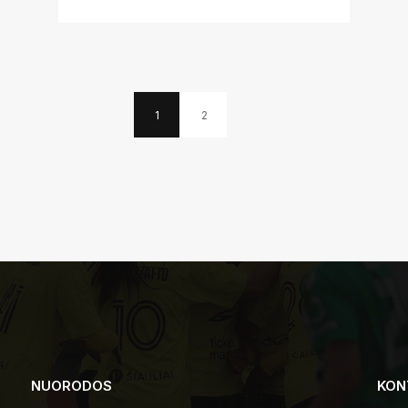
1
2
NUORODOS
KON