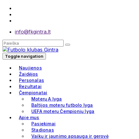
info@fkgintra.lt
Toggle navigation
Naujienos
Žaidėjos
Personalas
Rezultatai
Čempionatai
Moterų A lyga
Baltijos moterų futbolo lyga
UEFA moterų Čempionių lyga
Apie mus
Pasiekimai
Stadionas
Vaikų ir jaunimo apsauga ir gerovė