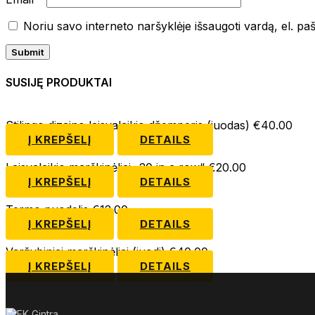
Noriu savo interneto naršyklėje išsaugoti vardą, el. paš
Submit
SUSIJĘ PRODUKTAI
Stilingo dizaino laisvalaikio džemperis (juodas)
€
40.00
Į KREPŠELĮ
DETAILS
Laisvalaikio marškinėliai „20 in a row“
€
20.00
Į KREPŠELĮ
DETAILS
Termo puodelis
€
12.00
Į KREPŠELĮ
DETAILS
Varžybiniai marškinėliai (juodi)
€
40.00
Į KREPŠELĮ
DETAILS