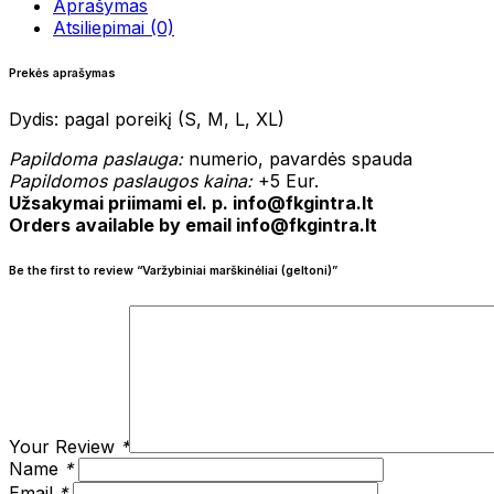
Aprašymas
Atsiliepimai (0)
Prekės aprašymas
Dydis: pagal poreikį (S, M, L, XL)
Papildoma paslauga:
numerio, pavardės spauda
Papildomos paslaugos kaina:
+5 Eur.
Užsakymai priimami el. p. info@fkgintra.lt
Orders available by email info@fkgintra.lt
Be the first to review “Varžybiniai marškinėliai (geltoni)”
Your Review
*
Name
*
Email
*