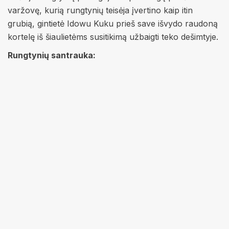
varžovę, kurią rungtynių teisėja įvertino kaip itin
grubią, gintietė Idowu Kuku prieš save išvydo raudoną
kortelę iš šiaulietėms susitikimą užbaigti teko dešimtyje.
Rungtynių santrauka: