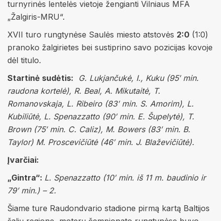
turnyrinės lentelės vietoje žengianti Vilniaus MFA
„Žalgiris-MRU“.
XVII turo rungtynėse Saulės miesto atstovės
2:0
(1:0)
pranoko žalgirietes bei sustiprino savo pozicijas kovoje
dėl titulo.
Startinė sudėtis:
G. Lukjančukė, I., Kuku (95′ min.
raudona kortelė), R. Beal, A. Mikutaitė, T.
Romanovskaja, L. Ribeiro (83′ min. S. Amorim), L.
Kubiliūtė, L. Spenazzatto (90′ min. E. Šupelytė), T.
Brown (75′ min. C. Caliz), M. Bowers (83′ min. B.
Taylor) M. Proscevičiūtė (46′ min. J. Blaževičiūtė).
Įvarčiai:
„Gintra“:
L. Spenazzatto (10′ min. iš 11 m. baudinio ir
79′ min.) – 2.
Šiame ture Raudondvario stadione pirmą kartą Baltijos