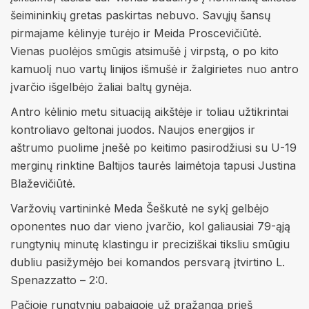
šeimininkių gretas paskirtas nebuvo. Savųjų šansų
pirmajame kėlinyje turėjo ir Meida Proscevičiūtė.
Vienas puolėjos smūgis atsimušė į virpstą, o po kito
kamuolį nuo vartų linijos išmušė ir žalgirietes nuo antro
įvarčio išgelbėjo žaliai baltų gynėja.
Antro kėlinio metu situaciją aikštėje ir toliau užtikrintai
kontroliavo geltonai juodos. Naujos energijos ir
aštrumo puolime įnešė po keitimo pasirodžiusi su U-19
merginų rinktine Baltijos taurės laimėtoja tapusi Justina
Blaževičiūtė.
Varžovių vartininkė Meda Šeškutė ne sykį gelbėjo
oponentes nuo dar vieno įvarčio, kol galiausiai 79-ąją
rungtynių minutę klastingu ir preciziškai tiksliu smūgiu
dubliu pasižymėjo bei komandos persvarą įtvirtino L.
Spenazzatto – 2:0.
Pačioje rungtynių pabaigoje už pražangą prieš