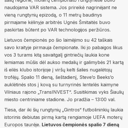
šalių regione, moterų čempionato rungtynėse buvo
naudojama VAR sistema. Jos prireikė nagrinėjant ne
vieną rungtynių epizodą, o 11 metrų baudinys
pirmajame kėlinyje arbitrės Ugnės Šmitaitės buvo
paskirtas būtent po VAR technologijos peržiūros.
Lietuvos čempionės po šio laimėjimo su 42 taškais
savo kraityje pirmauja čempionate. Iki jo pabaigos likus
vos 3 turams kitą savaitgalį gintriečių laukia kone
lemiamas mūšis dėl aukso medalių ir galimybės 21 kartą
iš eilės klubo istorijoje į viršų kelti šalies nugalėtojų
trofėjų. Spalio 11 dieną, šeštadienį, Steve’o Beeks’o
auklėtinės stos į kovą su turnyrinės lentelės kaimyne
Vilniaus rajono „TransINVEST“. Susitikimas vyks Šiaulių
miesto centriniame stadione. Jo pradžia – 13:00 val.
Tiesa, dar iki šių rungtynių „Gintros“ futbolininkių laukia
istorinis debiutas pirmą kartą rengiamoje UEFA moterų
Europos taurėje.
Lietuvos čempionės spalio 7 dieną