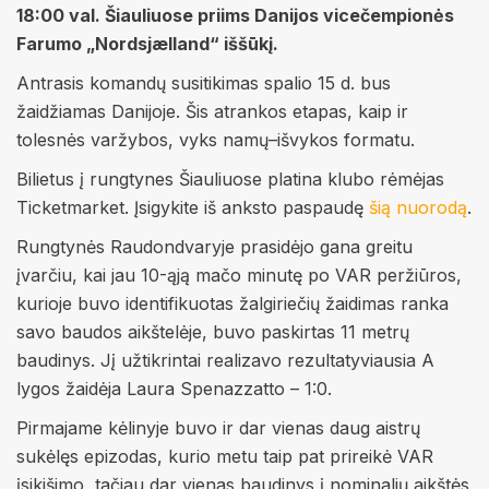
18:00 val. Šiauliuose priims Danijos vicečempionės
Farumo „Nordsjælland“ iššūkį.
Antrasis komandų susitikimas spalio 15 d. bus
žaidžiamas Danijoje. Šis atrankos etapas, kaip ir
tolesnės varžybos, vyks namų–išvykos formatu.
Bilietus į rungtynes Šiauliuose platina klubo rėmėjas
Ticketmarket. Įsigykite iš anksto paspaudę
šią nuorodą
.
Rungtynės Raudondvaryje prasidėjo gana greitu
įvarčiu, kai jau 10-ąją mačo minutę po VAR peržiūros,
kurioje buvo identifikuotas žalgiriečių žaidimas ranka
savo baudos aikštelėje, buvo paskirtas 11 metrų
baudinys. Jį užtikrintai realizavo rezultatyviausia A
lygos žaidėja Laura Spenazzatto – 1:0.
Pirmajame kėlinyje buvo ir dar vienas daug aistrų
sukėlęs epizodas, kurio metu taip pat prireikė VAR
įsikišimo, tačiau dar vienas baudinys į nominalių aikštės