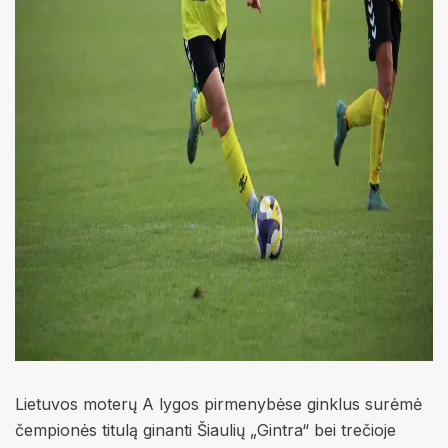
Lietuvos moterų A lygos pirmenybėse ginklus surėmė
čempionės titulą ginanti Šiaulių „Gintra“ bei trečioje