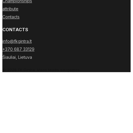
Championships
attribute
Contacts
CONTACTS
info@fkgintra.lt
+370 687 33129
Šiauliai, Lietuva