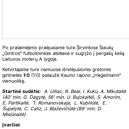
Po pralaimėjimo praėjusiame ture Širvintose Šiaulių
„Gintros“ futbolininkės atsitiesė ir sugrįžo į pergalių kelią
Lietuvos moterų A lygoje.
Ketvirtajame ture namuose išretėjusiomis gretomis
gintrietės
1:0
(1:0) palaužė Kauno rajono „Hegelmann“
vienuolikę.
Startinė sudėtis:
A. Ulliac, R. Beal, I. Kuku, A. Mikutaitė
(40′ min. G. Dagytė, 56′ min. U. Bujokaitė), S. Amorim,
E. Partikaitė, T. Romanovskaja, L. Kubiliūtė, E.
Šupelytė, C. Caliz, J. Blaževičiūtė (89′ min. D.
Misiūnaitė).
Įvarčiai: