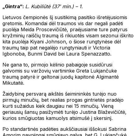
„Gintra“:
L. Kubiliūtė (37′ min.) – 1.
Lietuvos čempionės šį susitikimą pasitiko išretėjusiomis
gretomis. Komandai dėl traumos vis dar negali padėti
puolėja Meida Proscevičiūtė, praėjusiame ture patyrus
kryžminių raiščių traumą iš rikiuotės visam sezonui iškrito
kita puolėja Kiyani Johnson, o šiose rungtynėse dėl
traumų taip pat negalėjo rungtyniauti ir Victoria
Igbonoba, Bunmi David bei Laura Spenazzatto.
Ne gana to, pirmojo kėlinio pabaigoje susidūrusi
galvomis su varžovių vartininke Greta Lukjančuke
traumą patyrė ir geltonai juodų kapitonė Algimantė
Mikutaitė.
Žaidybinę persvarą aikštės šeimininkės turėjo nuo
pirmųjų minučių, bet realias progas gintrietės pradėjo
kurti sužaidus kiek daugiau nei 15 minučių. Vieną
geriausių šansų pasižymėti turėjo Justina Blaževičiūtė,
kurios smūgiuotas kamuolys atsimušė į skersinį.
Po standartinės padėties aukščiausiai iššokusi Sabrina
Amorim pavojingai smūgiavo galva, bet G. Lukjančukė