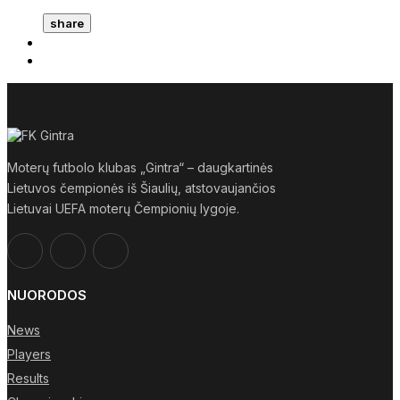
share
Moterų futbolo klubas „Gintra“ – daugkartinės
Lietuvos čempionės iš Šiaulių, atstovaujančios
Lietuvai UEFA moterų Čempionių lygoje.
NUORODOS
News
Players
Results