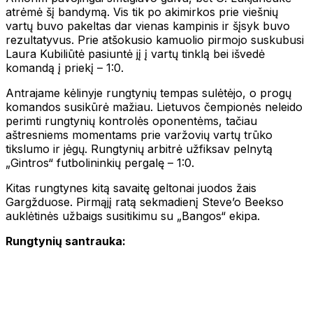
atrėmė šį bandymą. Vis tik po akimirkos prie viešnių
vartų buvo pakeltas dar vienas kampinis ir šįsyk buvo
rezultatyvus. Prie atšokusio kamuolio pirmojo suskubusi
Laura Kubiliūtė pasiuntė jį į vartų tinklą bei išvedė
komandą į priekį – 1:0.
Antrajame kėlinyje rungtynių tempas sulėtėjo, o progų
komandos susikūrė mažiau. Lietuvos čempionės neleido
perimti rungtynių kontrolės oponentėms, tačiau
aštresniems momentams prie varžovių vartų trūko
tikslumo ir jėgų. Rungtynių arbitrė užfiksav pelnytą
„Gintros“ futbolininkių pergalę – 1:0.
Kitas rungtynes kitą savaitę geltonai juodos žais
Gargžduose. Pirmąjį ratą sekmadienį Steve’o Beekso
auklėtinės užbaigs susitikimu su „Bangos“ ekipa.
Rungtynių santrauka: