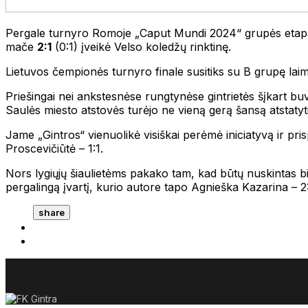
Pergale turnyro Romoje „Caput Mundi 2024“ grupės etapą už
mače
2:1
(0:1) įveikė Velso koledžų rinktinę.
Lietuvos čempionės turnyro finale susitiks su B grupę laim
Priešingai nei ankstesnėse rungtynėse gintrietės šįkart bu
Saulės miesto atstovės turėjo ne vieną gerą šansą atstatyti 
Jame „Gintros“ vienuolikė visiškai perėmė iniciatyvą ir pri
Proscevičiūtė – 1:1.
Nors lygiųjų šiaulietėms pakako tam, kad būtų nuskintas bil
pergalingą įvartį, kurio autore tapo Agnieška Kazarina – 2:
share