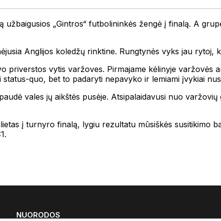
baigusios „Gintros“ futbolininkės žengė į finalą. A grupėje
ėjusia Anglijos koledžų rinktine. Rungtynės vyks jau rytoj, 
vo priverstos vytis varžoves. Pirmajame kėlinyje varžovės an
status-quo, bet to padaryti nepavyko ir lemiami įvykiai nusik
spaudė vales jų aikštės pusėje. Atsipalaidavusi nuo varžovių 
ietas į turnyro finalą, lygiu rezultatu mūsiškės susitikimo b
1.
NUORODOS