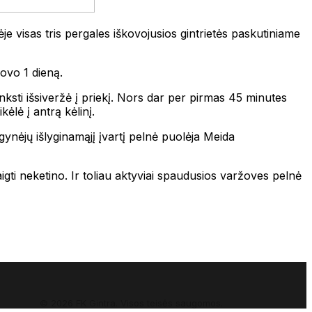
 visas tris pergales iškovojusios gintrietės paskutiniame
kovo 1 dieną.
ksti išsiveržė į priekį. Nors dar per pirmas 45 minutes
ėlė į antrą kėlinį.
gynėjų išlyginamąjį įvartį pelnė puolėja Meida
aigti neketino. Ir toliau aktyviai spaudusios varžoves pelnė