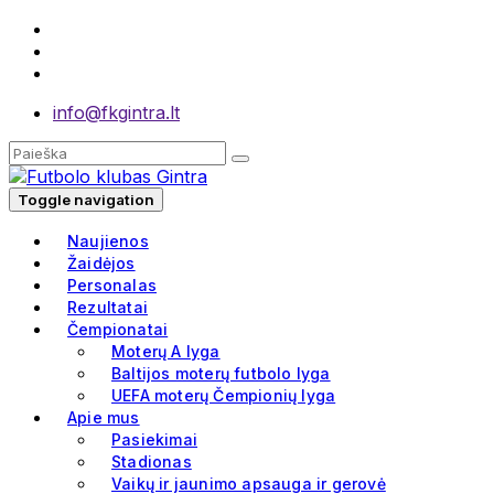
info@fkgintra.lt
Toggle navigation
Naujienos
Žaidėjos
Personalas
Rezultatai
Čempionatai
Moterų A lyga
Baltijos moterų futbolo lyga
UEFA moterų Čempionių lyga
Apie mus
Pasiekimai
Stadionas
Vaikų ir jaunimo apsauga ir gerovė