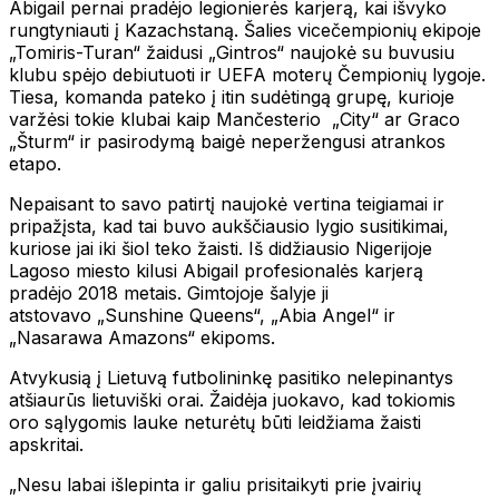
Abigail pernai pradėjo legionierės karjerą, kai išvyko
rungtyniauti į Kazachstaną. Šalies vicečempionių ekipoje
„Tomiris-Turan“ žaidusi „Gintros“ naujokė su buvusiu
klubu spėjo debiutuoti ir UEFA moterų Čempionių lygoje.
Tiesa, komanda pateko į itin sudėtingą grupę, kurioje
varžėsi tokie klubai kaip Mančesterio „City“ ar Graco
„Šturm“ ir pasirodymą baigė neperžengusi atrankos
etapo.
Nepaisant to savo patirtį naujokė vertina teigiamai ir
pripažįsta, kad tai buvo aukščiausio lygio susitikimai,
kuriose jai iki šiol teko žaisti. Iš didžiausio Nigerijoje
Lagoso miesto kilusi Abigail profesionalės karjerą
pradėjo 2018 metais. Gimtojoje šalyje ji
atstovavo „Sunshine Queens“, „Abia Angel“ ir
„Nasarawa Amazons“ ekipoms.
Atvykusią į Lietuvą futbolininkę pasitiko nelepinantys
atšiaurūs lietuviški orai. Žaidėja juokavo, kad tokiomis
oro sąlygomis lauke neturėtų būti leidžiama žaisti
apskritai.
„Nesu labai išlepinta ir galiu prisitaikyti prie įvairių