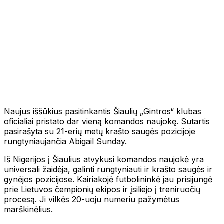
Naujus iššūkius pasitinkantis Šiaulių „Gintros“ klubas
oficialiai pristato dar vieną komandos naujokę. Sutartis
pasirašyta su 21-erių metų krašto saugės pozicijoje
rungtyniaujančia Abigail Sunday.
Iš Nigerijos į Šiaulius atvykusi komandos naujokė yra
universali žaidėja, galinti rungtyniauti ir krašto saugės ir
gynėjos pozicijose. Kairiakojė futbolininkė jau prisijungė
prie Lietuvos čempionių ekipos ir įsiliejo į treniruočių
procesą. Ji vilkės 20-uoju numeriu pažymėtus
marškinėlius.