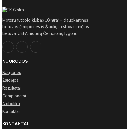
Moterų futbolo klubas „Gintra“ – daugkartinės
Lietuvos čempionės iš Šiaulių, atstovaujančios
Lietuvai UEFA moterų Čempionių lygoje.
NUORODOS
Naujienos
Žaidėjos
Rezultatai
Čempionatai
Atributika
Kontaktai
KONTAKTAI