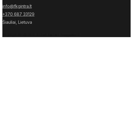
info@fkgintra.lt
+370 687 33129
Šiauliai, Lietuva