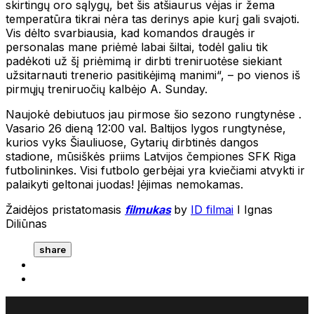
skirtingų oro sąlygų, bet šis atšiaurus vėjas ir žema
temperatūra tikrai nėra tas derinys apie kurį gali svajoti.
Vis dėlto svarbiausia, kad komandos draugės ir
personalas mane priėmė labai šiltai, todėl galiu tik
padėkoti už šį priėmimą ir dirbti treniruotėse siekiant
užsitarnauti trenerio pasitikėjimą manimi“, – po vienos iš
pirmųjų treniruočių kalbėjo A. Sunday.
Naujokė debiutuos jau pirmose šio sezono rungtynėse .
Vasario 26 dieną 12:00 val. Baltijos lygos rungtynėse,
kurios vyks Šiauliuose, Gytarių dirbtinės dangos
stadione, mūsiškės priims Latvijos čempiones SFK Riga
futbolininkes. Visi futbolo gerbėjai yra kviečiami atvykti ir
palaikyti geltonai juodas! Įėjimas nemokamas.
Žaidėjos pristatomasis
filmukas
by
ID filmai
I Ignas
Diliūnas
share