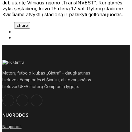
debiutantę Vilniaus rajono „TransINVEST“. Rungtynės
vyks šeštadienį, kovo 16 dieną 17 val. Gytarių stadione.
Kviečiame atvykti į stadioną ir palaikyti geltonai juodas.
share
Moterų futbolo klubas „Gintra“ – daugkartinės
Lietuvos čempionės iš Šiaulių, atstovaujančios
Lietuvai UEFA moterų Čempionių lygoje.
NUORODOS
Naujienos