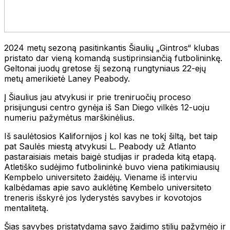
2024 metų sezoną pasitinkantis Šiaulių „Gintros“ klubas
pristato dar vieną komandą sustiprinsiančią futbolininkę.
Geltonai juodų gretose šį sezoną rungtyniaus 22-ejų
metų amerikietė Laney Peabody.
Į Šiaulius jau atvykusi ir prie treniruočių proceso
prisijungusi centro gynėja iš San Diego vilkės 12-uoju
numeriu pažymėtus marškinėlius.
Iš saulėtosios Kalifornijos į kol kas ne tokį šiltą, bet taip
pat Saulės miestą atvykusi L. Peabody už Atlanto
pastaraisiais metais baigė studijas ir pradeda kitą etapą.
Atletiško sudėjimo futbolininkė buvo viena patikimiausių
Kempbelo universiteto žaidėjų. Viename iš interviu
kalbėdamas apie savo auklėtinę Kembelo universiteto
treneris išskyrė jos lyderystės savybes ir kovotojos
mentalitetą.
Šias savybes pristatydama savo žaidimo stilių pažymėjo ir