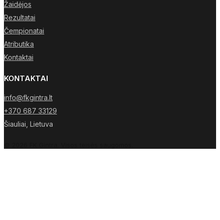
Žaidėjos
Rezultatai
Čempionatai
Atributika
Kontaktai
KONTAKTAI
info@fkgintra.lt
+370 687 33129
Šiauliai, Lietuva