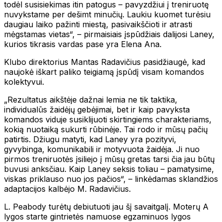
todėl susisiekimas itin patogus – pavyzdžiui į treniruotę
nuvykstame per dešimt minučių. Laukiu kuomet turėsiu
daugiau laiko pažinti miestą, pasivaikščioti ir atrasti
mėgstamas vietas“, – pirmaisiais įspūdžiais dalijosi Laney,
kurios tikrasis vardas pase yra Elena Ana.
Klubo direktorius Mantas Radavičius pasidžiaugė, kad
naujokė iškart paliko teigiamą įspūdį visam komandos
kolektyvui.
„Rezultatus aikštėje dažnai lemia ne tik taktika,
individualūs žaidėjų gebėjimai, bet ir kaip pavyksta
komandos viduje susiklijuoti skirtingiems charakteriams,
kokią nuotaiką sukurti rūbinėje. Tai rodo ir mūsų pačių
patirtis. Džiugu matyti, kad Laney yra pozityvi,
gyvybinga, komunikabili ir motyvuota žaidėja. Ji nuo
pirmos treniruotės įsiliejo į mūsų gretas tarsi čia jau būtų
buvusi anksčiau. Kaip Laney seksis toliau – pamatysime,
viskas priklauso nuo jos pačios“, – linkėdamas sklandžios
adaptacijos kalbėjo M. Radavičius.
L. Peabody turėtų debiutuoti jau šį savaitgalį. Moterų A
lygos starte gintrietės namuose egzaminuos lygos