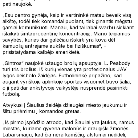
pati naujokė.
„Esu centro gynėja, kaip ir vartininkė matau beveik visą
aikštę, todėl tiek komandai puolant, tiek ginantis mėgstu
garsiai komunikuoti. Manau, kad tai labai svarbu siekiant
išlaikyti šimtaprocentinę koncentraciją. Mano teigiamos
savybės, kurias dar galėčiau išskirti yra kova dėl
kamuolių antrajame aukšte bei fiziškumas“, –
prisistatydama kalbėjo amerikietė.
„Gintros“ naujokė užaugo brolių apsuptyje. L. Peabody
turi tris brolius, iš kurių vienas yra profesionalus JAV
lygos beisbolo žaidėjas. Futbolininkė pripažino, kad
augant vyriškoje aplinkoje sportas visuomet buvo šalia,
o ji pati dar ankstyvoje vaikystėje nusprendė pasirinkti
futbolą.
Atvykusi į Šiaulius žaidėja džiaugėsi miesto jaukumu ir
šiltu priėmimu į komandos gretas.
„Iš pirmo įspūdžio atrodo, kad Šiauliai yra jaukus, ramus
miestas, kuriame gyvena malonūs ir draugiški žmonės.
Labai smagu, kad čia nėra kamščių, atstumai nedideli,