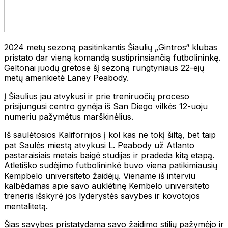
2024 metų sezoną pasitinkantis Šiaulių „Gintros“ klubas
pristato dar vieną komandą sustiprinsiančią futbolininkę.
Geltonai juodų gretose šį sezoną rungtyniaus 22-ejų
metų amerikietė Laney Peabody.
Į Šiaulius jau atvykusi ir prie treniruočių proceso
prisijungusi centro gynėja iš San Diego vilkės 12-uoju
numeriu pažymėtus marškinėlius.
Iš saulėtosios Kalifornijos į kol kas ne tokį šiltą, bet taip
pat Saulės miestą atvykusi L. Peabody už Atlanto
pastaraisiais metais baigė studijas ir pradeda kitą etapą.
Atletiško sudėjimo futbolininkė buvo viena patikimiausių
Kempbelo universiteto žaidėjų. Viename iš interviu
kalbėdamas apie savo auklėtinę Kembelo universiteto
treneris išskyrė jos lyderystės savybes ir kovotojos
mentalitetą.
Šias savybes pristatydama savo žaidimo stilių pažymėjo ir