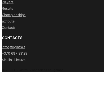
Players
Results
Championships
attribute
Contacts
CONTACTS
info@fkgintra.lt
+370 687 33129
Šiauliai, Lietuva