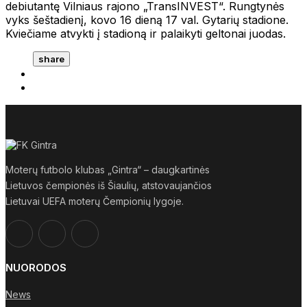
debiutantę Vilniaus rajono „TransINVEST“. Rungtynės
vyks šeštadienį, kovo 16 dieną 17 val. Gytarių stadione.
Kviečiame atvykti į stadioną ir palaikyti geltonai juodas.
share
Moterų futbolo klubas „Gintra“ – daugkartinės
Lietuvos čempionės iš Šiaulių, atstovaujančios
Lietuvai UEFA moterų Čempionių lygoje.
NUORODOS
News