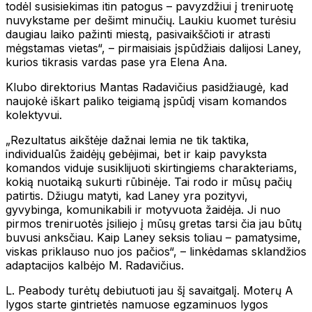
todėl susisiekimas itin patogus – pavyzdžiui į treniruotę
nuvykstame per dešimt minučių. Laukiu kuomet turėsiu
daugiau laiko pažinti miestą, pasivaikščioti ir atrasti
mėgstamas vietas“, – pirmaisiais įspūdžiais dalijosi Laney,
kurios tikrasis vardas pase yra Elena Ana.
Klubo direktorius Mantas Radavičius pasidžiaugė, kad
naujokė iškart paliko teigiamą įspūdį visam komandos
kolektyvui.
„Rezultatus aikštėje dažnai lemia ne tik taktika,
individualūs žaidėjų gebėjimai, bet ir kaip pavyksta
komandos viduje susiklijuoti skirtingiems charakteriams,
kokią nuotaiką sukurti rūbinėje. Tai rodo ir mūsų pačių
patirtis. Džiugu matyti, kad Laney yra pozityvi,
gyvybinga, komunikabili ir motyvuota žaidėja. Ji nuo
pirmos treniruotės įsiliejo į mūsų gretas tarsi čia jau būtų
buvusi anksčiau. Kaip Laney seksis toliau – pamatysime,
viskas priklauso nuo jos pačios“, – linkėdamas sklandžios
adaptacijos kalbėjo M. Radavičius.
L. Peabody turėtų debiutuoti jau šį savaitgalį. Moterų A
lygos starte gintrietės namuose egzaminuos lygos