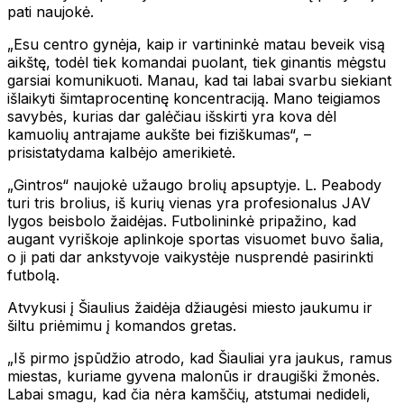
pati naujokė.
„Esu centro gynėja, kaip ir vartininkė matau beveik visą
aikštę, todėl tiek komandai puolant, tiek ginantis mėgstu
garsiai komunikuoti. Manau, kad tai labai svarbu siekiant
išlaikyti šimtaprocentinę koncentraciją. Mano teigiamos
savybės, kurias dar galėčiau išskirti yra kova dėl
kamuolių antrajame aukšte bei fiziškumas“, –
prisistatydama kalbėjo amerikietė.
„Gintros“ naujokė užaugo brolių apsuptyje. L. Peabody
turi tris brolius, iš kurių vienas yra profesionalus JAV
lygos beisbolo žaidėjas. Futbolininkė pripažino, kad
augant vyriškoje aplinkoje sportas visuomet buvo šalia,
o ji pati dar ankstyvoje vaikystėje nusprendė pasirinkti
futbolą.
Atvykusi į Šiaulius žaidėja džiaugėsi miesto jaukumu ir
šiltu priėmimu į komandos gretas.
„Iš pirmo įspūdžio atrodo, kad Šiauliai yra jaukus, ramus
miestas, kuriame gyvena malonūs ir draugiški žmonės.
Labai smagu, kad čia nėra kamščių, atstumai nedideli,