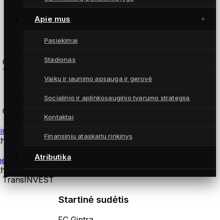
Apie mus
Pasiekimai
Atsarginės žaidėjos
Stadionas
 Gintra
 TransINVEST
Vaikų ir jaunimo apsauga ir gerovė
Treneriai
Socialinio ir aplinkosauginio tvarumo strategija
 Gintra
Kontaktai
zinio rengimo treneris Andrius Daškus
Finansinių ataskaitų rinkinys
thuania
Atributika
neziterapeutas Martynas Norvilas
thuania
 TransINVEST
Startinė sudėtis
FC Gintra