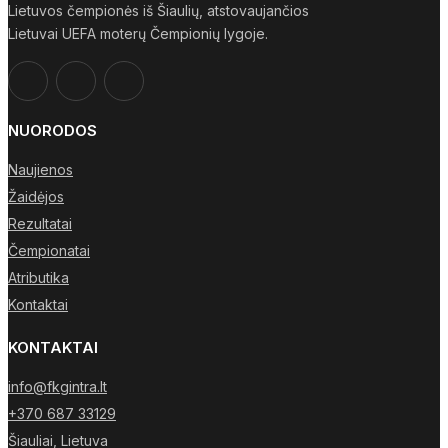
Lietuvos čempionės iš Šiaulių, atstovaujančios
Lietuvai UEFA moterų Čempionių lygoje.
NUORODOS
Naujienos
Žaidėjos
Rezultatai
Čempionatai
Atributika
Kontaktai
KONTAKTAI
info@fkgintra.lt
+370 687 33129
Šiauliai, Lietuva