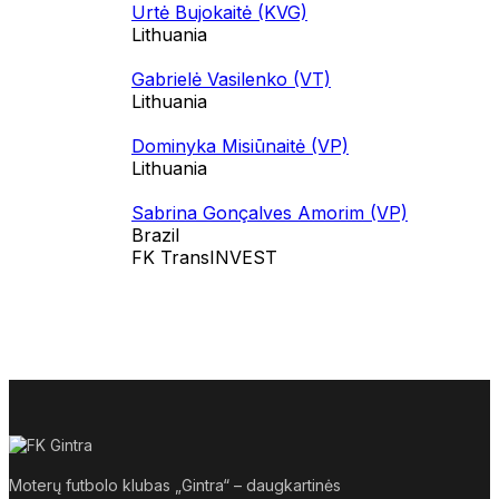
Urtė Bujokaitė (KVG)
Lithuania
Gabrielė Vasilenko (VT)
Lithuania
Dominyka Misiūnaitė (VP)
Lithuania
Sabrina Gonçalves Amorim (VP)
Brazil
FK TransINVEST
Moterų futbolo klubas „Gintra“ – daugkartinės