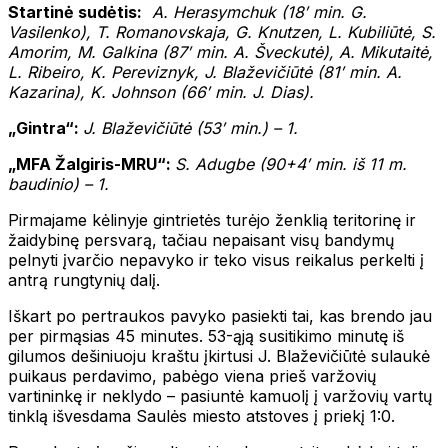
Startinė sudėtis:
A. Herasymchuk (18′ min. G.
Vasilenko), T. Romanovskaja, G. Knutzen, L. Kubiliūtė, S.
Amorim, M. Galkina (87′ min. A. Šveckutė), A. Mikutaitė,
L. Ribeiro
, K. Pereviznyk, J. Blaževičiūtė (81′ min. A.
Kazarina), K. Johnson (66′ min. J. Dias).
„Gintra“:
J. Blaževičiūtė (53′ min.) – 1.
„MFA Žalgiris-MRU“:
S. Adugbe (90+4′ min. iš 11 m.
baudinio) – 1.
Pirmajame kėlinyje gintrietės turėjo ženklią teritorinę ir
žaidybinę persvarą, tačiau nepaisant visų bandymų
pelnyti įvarčio nepavyko ir teko visus reikalus perkelti į
antrą rungtynių dalį.
Iškart po pertraukos pavyko pasiekti tai, kas brendo jau
per pirmąsias 45 minutes. 53-ąją susitikimo minutę iš
gilumos dešiniuoju kraštu įkirtusi J. Blaževičiūtė sulaukė
puikaus perdavimo, pabėgo viena prieš varžovių
vartininkę ir neklydo – pasiuntė kamuolį į varžovių vartų
tinklą išvesdama Saulės miesto atstoves į priekį 1:0.