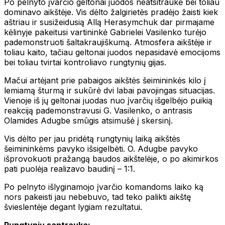
Po pelnyto įvarčio geltonai juodos neatsitraukė bei toliau
dominavo aikštėje. Vis dėlto žalgirietės pradėjo žaisti kiek
aštriau ir susižeidusią Allą Herasymchuk dar pirmajame
kėlinyje pakeitusi vartininkė Gabrielei Vasilenko turėjo
pademonstruoti šaltakraujiškumą. Atmosfera aikštėje ir
toliau kaito, tačiau geltonai juodos nepasidavė emocijoms
bei toliau tvirtai kontroliavo rungtynių gijas.
Mačui artėjant prie pabaigos aikštės šeimininkės kilo į
lemiamą šturmą ir sukūrė dvi labai pavojingas situacijas.
Vienoje iš jų geltonai juodas nuo įvarčių išgelbėjo puikią
reakciją pademonstravusi G. Vasilenko, o antrasis
Olamides Adugbe smūgis atsimušė į skersinį.
Vis dėlto per jau pridėtą rungtynių laiką aikštės
šeimininkėms pavyko išsigelbėti. O. Adugbe pavyko
išprovokuoti pražangą baudos aikštelėje, o po akimirkos
pati puolėja realizavo baudinį – 1:1.
Po pelnyto išlyginamojo įvarčio komandoms laiko ką
nors pakeisti jau nebebuvo, tad teko palikti aikštę
švieslentėje degant lygiam rezultatui.
Rungtynių santrauka: