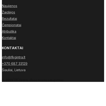
Naujienos
Žaidėjos
Rezultatai
Čempionatai
Atributika
Kontaktai
KONTAKTAI
info@fkgintra.lt
+370 687 33129
Šiauliai, Lietuva