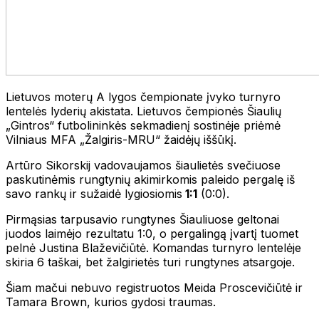
Lietuvos moterų A lygos čempionate įvyko turnyro
lentelės lyderių akistata. Lietuvos čempionės Šiaulių
„Gintros“ futbolininkės sekmadienį sostinėje priėmė
Vilniaus MFA „Žalgiris-MRU“ žaidėjų iššūkį.
Artūro Sikorskij vadovaujamos šiaulietės svečiuose
paskutinėmis rungtynių akimirkomis paleido pergalę iš
savo rankų ir sužaidė lygiosiomis
1:1
(0:0).
Pirmąsias tarpusavio rungtynes Šiauliuose geltonai
juodos laimėjo rezultatu 1:0, o pergalingą įvartį tuomet
pelnė Justina Blaževičiūtė. Komandas turnyro lentelėje
skiria 6 taškai, bet žalgirietės turi rungtynes atsargoje.
Šiam mačui nebuvo registruotos Meida Proscevičiūtė ir
Tamara Brown, kurios gydosi traumas.