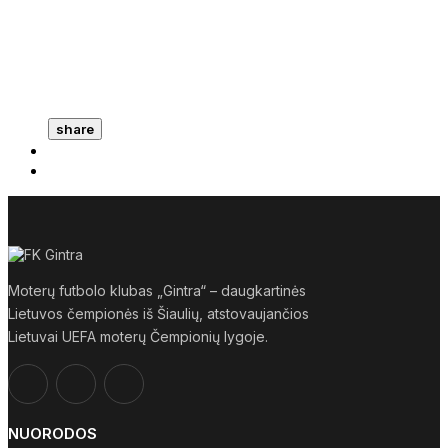
share
Moterų futbolo klubas „Gintra“ – daugkartinės
Lietuvos čempionės iš Šiaulių, atstovaujančios
Lietuvai UEFA moterų Čempionių lygoje.
NUORODOS