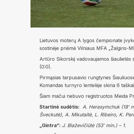
Lietuvos moterų A lygos čempionate įvyko 
sostinėje priėmė Vilniaus MFA „Žalgiris-MR
Artūro Sikorskij vadovaujamos šiaulietės 
(0:0).
Pirmąsias tarpusavio rungtynes Šiauliuose 
Komandas turnyro lentelėje skiria 6 taškai,
Šiam mačui nebuvo registruotos Meida Pr
Startinė sudėtis:
A. Herasymchuk (18′ min
Šveckutė), A. Mikutaitė, L. Ribeiro
, K. Per
„Gintra“:
J. Blaževičiūtė (53′ min.) – 1.