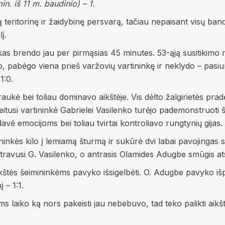
n. iš 11 m. baudinio) – 1.
ią teritorinę ir žaidybinę persvarą, tačiau nepaisant visų ba
į.
kas brendo jau per pirmąsias 45 minutes. 53-ąją susitikimo mi
, pabėgo viena prieš varžovių vartininkę ir neklydo – pasiun
1:0.
ukė bei toliau dominavo aikštėje. Vis dėlto žalgirietės pradėj
usi vartininkė Gabrielei Vasilenko turėjo pademonstruoti š
davė emocijoms bei toliau tvirtai kontroliavo rungtynių gijas.
inkės kilo į lemiamą šturmą ir sukūrė dvi labai pavojingas si
stravusi G. Vasilenko, o antrasis Olamides Adugbe smūgis ats
 aikštės šeimininkėms pavyko išsigelbėti. O. Adugbe pavyko i
 – 1:1.
laiko ką nors pakeisti jau nebebuvo, tad teko palikti aikštę