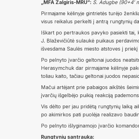
„MFA Žalgiris-MRU“:
S. Adugbe (90+4′ mi
Pirmajame kėlinyje gintrietės turėjo ženkl
visus reikalus perkelti į antrą rungtynių dal
Iškart po pertraukos pavyko pasiekti tai, 
J. Blaževičiūtė sulaukė puikaus perdavimo
išvesdama Saulės miesto atstoves į priekį 
Po pelnyto įvarčio geltonai juodos neatsitra
Herasymchuk dar pirmajame kėlinyje pakeit
toliau kaito, tačiau geltonai juodos nepasi
Mačui artėjant prie pabaigos aikštės šeimin
įvarčių išgelbėjo puikią reakciją pademon
Vis dėlto per jau pridėtą rungtynių laiką
po akimirkos pati puolėja realizavo baudinį
Po pelnyto išlyginamojo įvarčio komandoms 
Rungtynių santrauka: