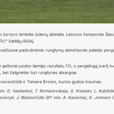
turnyro lentelės lyderių akistata. Lietuvos čempionės Šiaul
U“ žaidėjų iššūkį.
svečiuose paskutinėmis rungtynių akimirkomis paleido pergal
geltonai juodos laimėjo rezultatu 1:0, o pergalingą įvartį t
 bet žalgirietės turi rungtynes atsargoje.
oscevičiūtė ir Tamara Brown, kurios gydosi traumas.
. G. Vasilenko), T. Romanovskaja, G. Knutzen, L. Kubiliūtė
eviznyk, J. Blaževičiūtė (81′ min. A. Kazarina), K. Johnson (