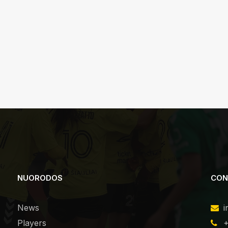
NUORODOS
CON
News
i
Players
+