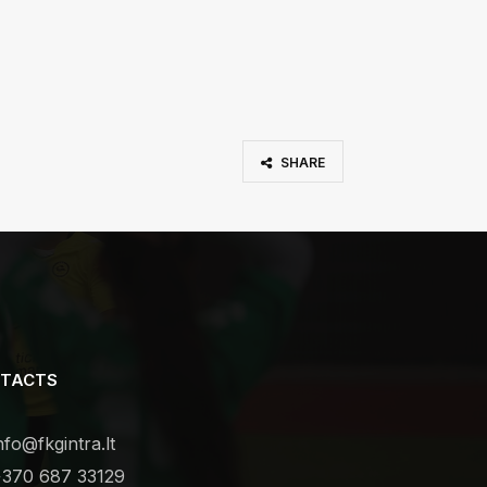
SHARE
TACTS
nfo@fkgintra.lt
370 687 33129