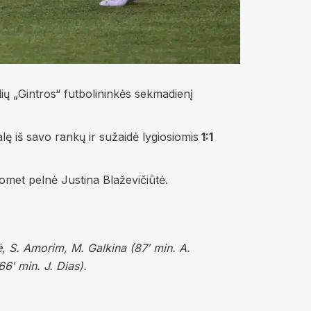
ių „Gintros“ futbolininkės sekmadienį
ę iš savo rankų ir sužaidė lygiosiomis
1:1
uomet pelnė Justina Blaževičiūtė.
, S. Amorim, M. Galkina (87′ min. A.
66′ min. J. Dias).