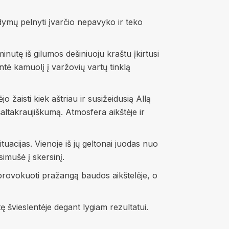
ndymų pelnyti įvarčio nepavyko ir teko
nutę iš gilumos dešiniuoju kraštu įkirtusi
tė kamuolį į varžovių vartų tinklą
o žaisti kiek aštriau ir susižeidusią Allą
altakraujiškumą. Atmosfera aikštėje ir
tuacijas. Vienoje iš jų geltonai juodas nuo
imušė į skersinį.
šprovokuoti pražangą baudos aikštelėje, o
 švieslentėje degant lygiam rezultatui.