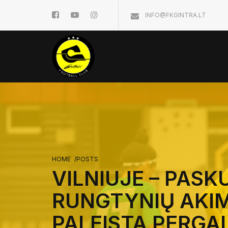
INFO@FKGINTRA.LT
HOME
/
POSTS
VILNIUJE – PASK
RUNGTYNIŲ AKI
PALEISTA PERGA