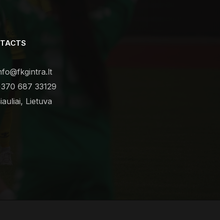
TACTS
nfo@fkgintra.lt
370 687 33129
iauliai, Lietuva