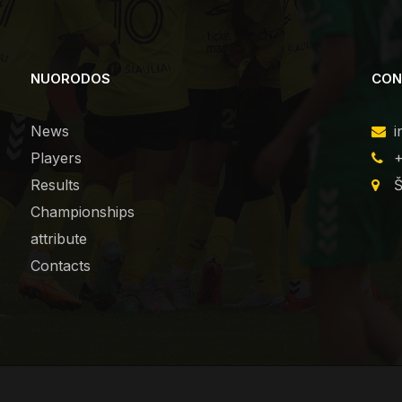
NUORODOS
CON
News
i
Players
+
Results
Š
Championships
attribute
Contacts