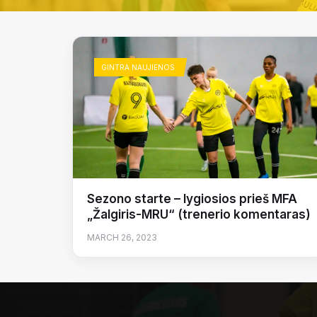
GINTRA NAUJIENOS
Sezono starte – lygiosios prieš MFA
„Žalgiris-MRU“ (trenerio komentaras)
MARCH 26, 2023