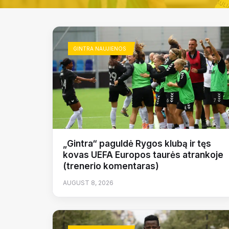
GINTRA NAUJIENOS
„Gintra“ paguldė Rygos klubą ir tęs
kovas UEFA Europos taurės atrankoje
(trenerio komentaras)
AUGUST 8, 2026