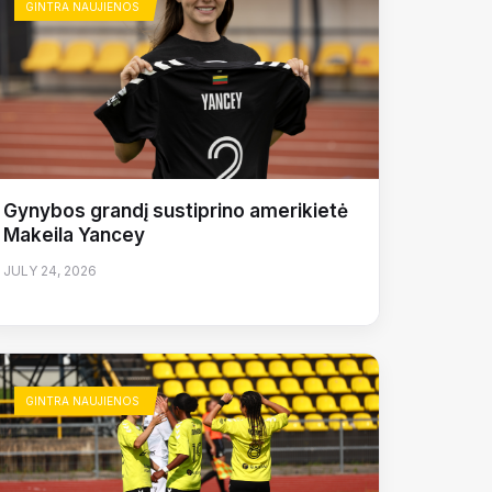
GINTRA NAUJIENOS
Gynybos grandį sustiprino amerikietė
Makeila Yancey
JULY 24, 2026
GINTRA NAUJIENOS