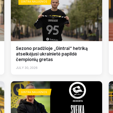
GINTRA NAUJIENOS
Sezono pradžioje „Gintrai“ hetriką
atseikėjusi ukrainietė papildė
čempionių gretas
JULY 30, 2026
GINTRA NAUJIENOS