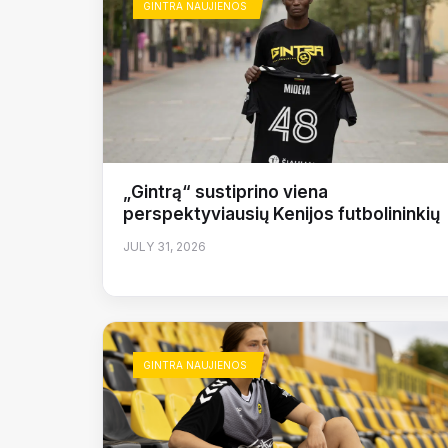
GINTRA NAUJIENOS
„Gintrą“ sustiprino viena
perspektyviausių Kenijos futbolininkių
JULY 31, 2026
GINTRA NAUJIENOS