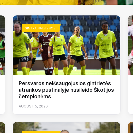
GINTRA NAUJIENOS
Persvaros neišsaugojusios gintrietės
atrankos pusfinalyje nusileido Škotijos
čempionėms
AUGUST 5, 2026