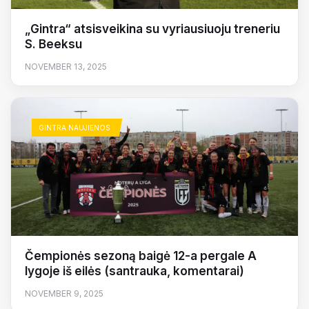
„Gintra“ atsisveikina su vyriausiuoju treneriu
S. Beeksu
NOVEMBER 13, 2025
GINTRA NAUJIENOS
Čempionės sezoną baigė 12-a pergale A
lygoje iš eilės (santrauka, komentarai)
NOVEMBER 9, 2025