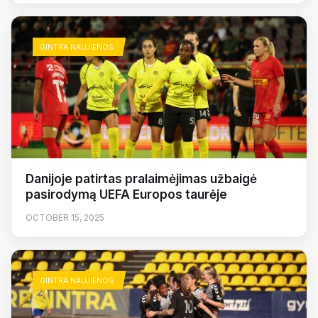
GINTRA NAUJIENOS
Danijoje patirtas pralaimėjimas užbaigė
pasirodymą UEFA Europos taurėje
OCTOBER 15, 2025
GINTRA NAUJIENOS