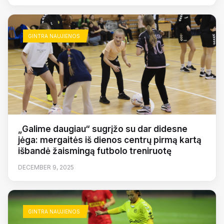
GINTRA NAUJIENOS
„Galime daugiau“ sugrįžo su dar didesne
jėga: mergaitės iš dienos centrų pirmą kartą
išbandė žaismingą futbolo treniruotę
DECEMBER 9, 2025
GINTRA NAUJIENOS