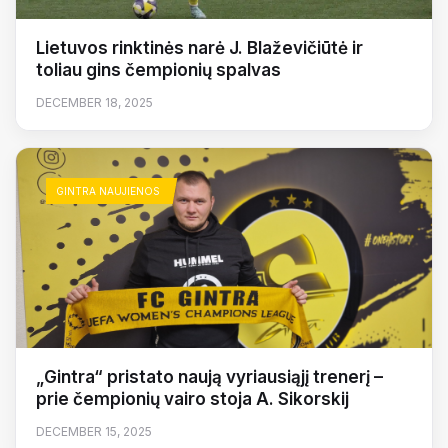
Lietuvos rinktinės narė J. Blaževičiūtė ir
toliau gins čempionių spalvas
DECEMBER 18, 2025
GINTRA NAUJIENOS
„Gintra“ pristato naują vyriausiąjį trenerį –
prie čempionių vairo stoja A. Sikorskij
DECEMBER 15, 2025