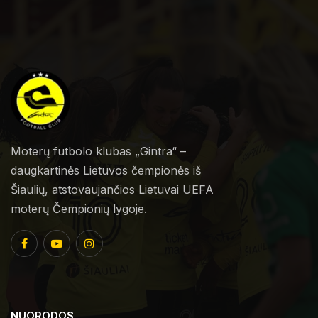
Moterų futbolo klubas „Gintra“ –
daugkartinės Lietuvos čempionės iš
Šiaulių, atstovaujančios Lietuvai UEFA
moterų Čempionių lygoje.
NUORODOS