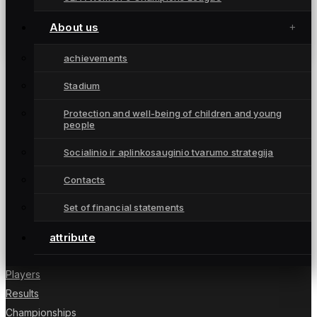
Naujokės debiutas pažymėtas pergale prieš
vicečempiones (santrauka, komentarai)
About us
March 22, 2026
achievements
Stadium
Protection and well-being of children and young
people
Moterų futbolo klubas „Gintra“ – daugkartinės
Lietuvos čempionės iš Šiaulių, atstovaujančios
Socialinio ir aplinkosauginio tvarumo strategija
Lietuvai UEFA moterų Čempionių lygoje.
Contacts
Set of financial statements
NUORODOS
attribute
News
Players
Results
Championships