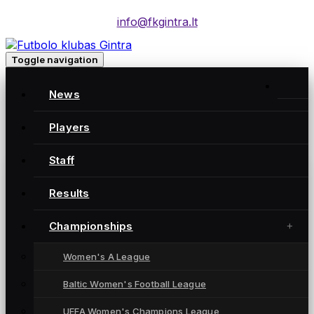
info@fkgintra.lt
Toggle navigation
Home
/
News
Posts
Home
Players
Staff
Gintra naujienos
Results
Championships
Women's A League
Baltic Women's Football League
UEFA Women's Champions League