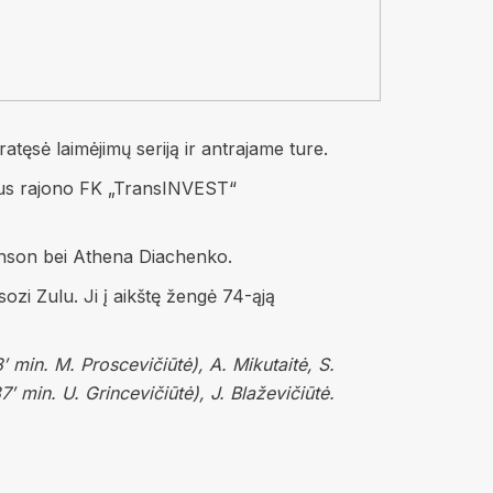
tęsė laimėjimų seriją ir antrajame ture.
iaus rajono FK „TransINVEST“
hnson bei Athena Diachenko.
ozi Zulu. Ji į aikštę žengė 74-ąją
min. M. Proscevičiūtė), A. Mikutaitė, S.
′ min. U. Grincevičiūtė), J. Blaževičiūtė.