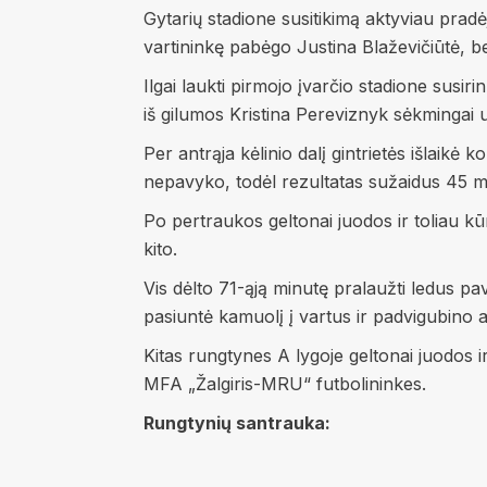
Gytarių stadione susitikimą aktyviau pradė
vartininkę pabėgo Justina Blaževičiūtė, b
Ilgai laukti pirmojo įvarčio stadione sus
iš gilumos Kristina Pereviznyk sėkmingai 
Per antrąja kėlinio dalį gintrietės išlaikė
nepavyko, todėl rezultatas sužaidus 45 mi
Po pertraukos geltonai juodos ir toliau k
kito.
Vis dėlto 71-ąją minutę pralaužti ledus p
pasiuntė kamuolį į vartus ir padvigubino 
Kitas rungtynes A lygoje geltonai juodos ir
MFA „Žalgiris-MRU“ futbolininkes.
Rungtynių santrauka: