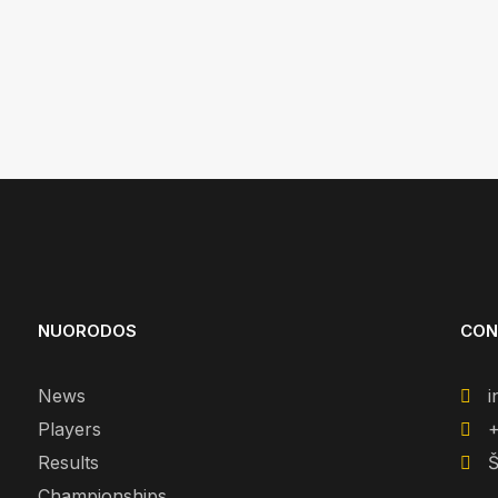
NUORODOS
CON
News
i
Players
+
Results
Š
Championships