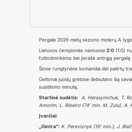
Pergale 2026 metų sezono moterų A lygos p
Lietuvos čempionės namuose
2:0
(1:0) n
futbolininkėms bei įsirašė antrąją pergalę 
Šiose rungtynėse komandai dėl patirtų t
Geltonai juodų gretose debiutavo šią savai
susitikimo minutę.
Startinė sudėtis:
A. Herasymchuk, T. Roma
Amorim, L. Ribeiro (74′ min. M. Zulu)
, A. 
Įvarčiai:
„Gintra“:
K. Pereviznyk (19′ min.), J. Blaž