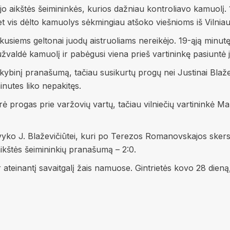
jo aikštės šeimininkės, kurios dažniau kontroliavo kamuolį. 
et vis dėlto kamuolys sėkmingiau atšoko viešnioms iš Vilnia
irinkusiems geltonai juodų aistruoliams nereikėjo. 19-ąją m
užvaldė kamuolį ir pabėgusi viena prieš vartininkę pasiuntė
 kokybinį pranašumą, tačiau susikurtų progų nei Justinai Blažev
nutes liko nepakitęs.
ūrė progas prie varžovių vartų, tačiau vilniečių vartininkė
avyko J. Blaževičiūtei, kuri po Terezos Romanovskajos skers
aikštės šeimininkių pranašumą – 2:0.
 ateinantį savaitgalį žais namuose. Gintrietės kovo 28 dieną, 