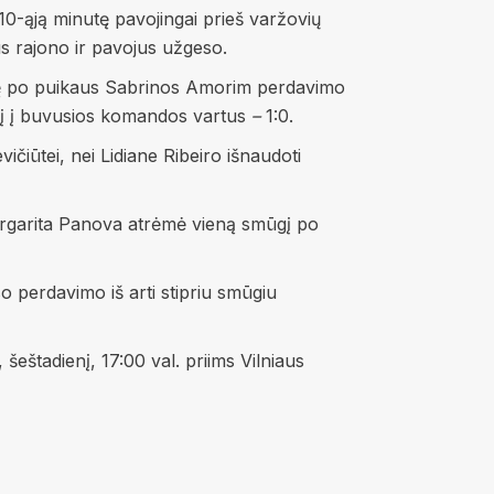
10-ąją minutę pavojingai prieš varžovių
us rajono ir pavojus užgeso.
inutę po puikaus Sabrinos Amorim perdavimo
 jį į buvusios komandos vartus
–
1:0.
ičiūtei, nei Lidiane Ribeiro išnaudoti
 Margarita Panova atrėmė vieną smūgį po
o perdavimo iš arti stipriu smūgiu
šeštadienį, 17:00 val. priims Vilniaus