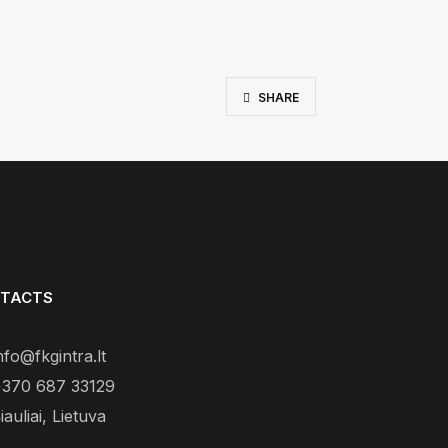
SHARE
TACTS
nfo@fkgintra.lt
370 687 33129
iauliai, Lietuva