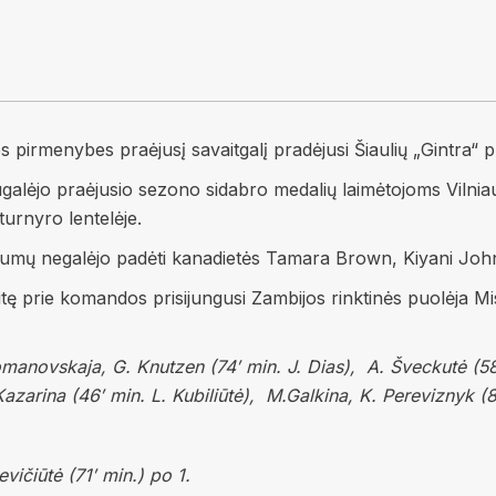
irmenybes praėjusį savaitgalį pradėjusi Šiaulių „Gintra“ pra
ugalėjo praėjusio sezono sidabro medalių laimėtojoms Viln
turnyro lentelėje.
raumų negalėjo padėti kanadietės Tamara Brown, Kiyani Jo
tę prie komandos prisijungusi Zambijos rinktinės puolėja Mis
novskaja, G. Knutzen (74′ min. J. Dias), A. Šveckutė (58′ 
Kazarina (46′ min. L. Kubiliūtė), M.Galkina, K. Pereviznyk (87
evičiūtė (71′ min.) po 1.