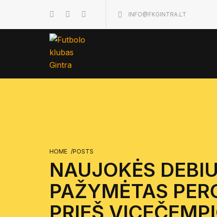
INFO@FKGINTRA.LT
HOME
/
POSTS
NAUJOKĖS DEBI
PAŽYMĖTAS PER
PRIEŠ VICEČEMP